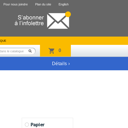
Pour nous joindre
Plan du site
English
IQUE
0
Détails ›