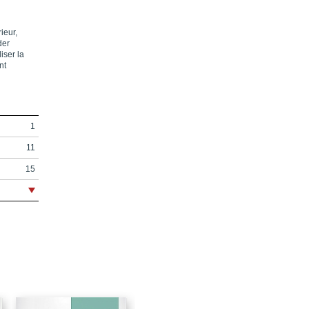
ieur,
der
iser la
nt
1
11
15
21
23
27
29
33
33