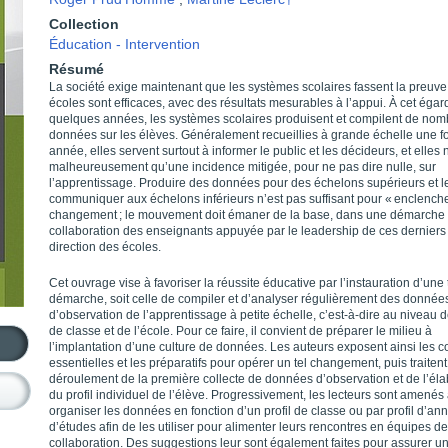
Collection
Éducation - Intervention
Résumé
La société exige maintenant que les systèmes scolaires fassent la preuve
écoles sont efficaces, avec des résultats mesurables à l’appui. À cet égar
quelques années, les systèmes scolaires produisent et compilent de no
données sur les élèves. Généralement recueillies à grande échelle une fo
année, elles servent surtout à informer le public et les décideurs, et elles 
malheureusement qu’une incidence mitigée, pour ne pas dire nulle, sur
l’apprentissage. Produire des données pour des échelons supérieurs et l
communiquer aux échelons inférieurs n’est pas suffisant pour ­« enclenche
changement ; le mouvement doit émaner de la base, dans une démarche 
collaboration des enseignants appuyée par le leadership de ces derniers 
direction des écoles.
Cet ouvrage vise à favoriser la réussite éducative par l’instauration d’une 
démarche, soit celle de compiler et d’analyser régulièrement des donnée
d’observation de l’apprentissage à petite échelle, c’est-à-dire au niveau d
de classe et de l’école. Pour ce faire, il convient de préparer le milieu à
l’implantation d’une culture de données. Les auteurs exposent ainsi les c
essentielles et les préparatifs pour opérer un tel changement, puis traiten
déroulement de la première collecte de données d’observation et de l’éla
du profil individuel de l’élève. Progressivement, les lecteurs sont amenés
organiser les données en fonction d’un profil de classe ou par profil d’an
d’études afin de les utiliser pour alimenter leurs rencontres en équipes de
collaboration. Des suggestions leur sont également faites pour assurer u