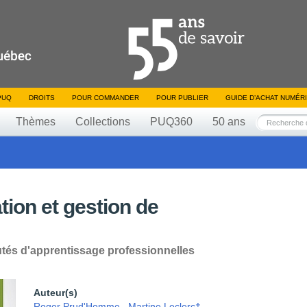
PUQ
DROITS
POUR COMMANDER
POUR PUBLIER
GUIDE D’ACHAT NUMÉR
Thèmes
Collections
PUQ360
50 ans
ion et gestion de
tés d'apprentissage professionnelles
Auteur(s)
Roger Prud'Homme
,
Martine Leclerc†