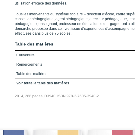
utilisation efficace des données.
Tous les intervenants du système scolaire – directeur d’école, cadre supér
conseiller pédagogique, agent pédagogique, directeur pédagogique, lea
pédagogique, enseignant, professeur en éducation, etc. – gagneront à util
démarche proposée dans ce livre, issue d’expériences d’accompagneme
effectuées dans plus de 75 écoles.
Table des matières
Couverture
Remerciements
Table des matières
Liste des exercices
Voir toute la table des matières
Liste des figures
2014, 268 pages, D3940, ISBN 978-2-7605-3940-2
Liste des tableaux
Introduction
Chapitre 1 - Un changement s’impose en éducation
Objectifs