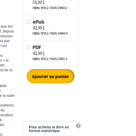
 que les
d, depuis
mbreuses
is par
n’ont
es
r » le
de ­
et de la
telle
s
e la salle
onditions
t du
boration
 à
née
?
Pour acheter le livre en
format numérique
ne