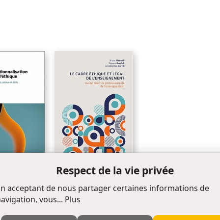
Respect de la vie privée
nnalisation de
Le cadre éthique et légal de
n acceptant de nous partager certaines informations de
l’enseignement
avigation, vous...
Plus