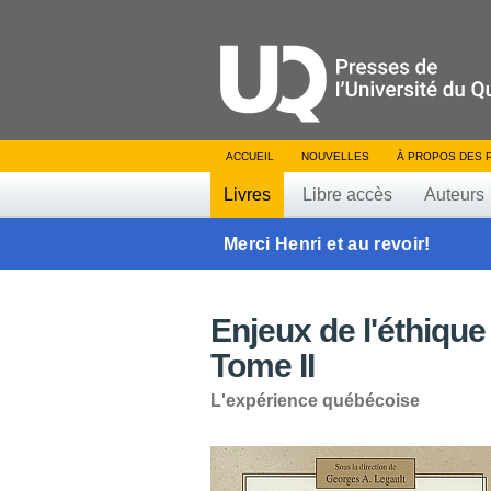
ACCUEIL
NOUVELLES
À PROPOS DES 
Livres
Libre accès
Auteurs
Merci Henri et au revoir!
Enjeux de l'éthique
Tome II
L'expérience québécoise