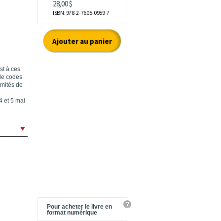
st à ces
de codes
omités de
4 et 5 mai
?
Pour acheter le livre en
format numérique