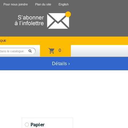
Pour nous joindre
Plan du site
English
IQUE
0
Détails ›