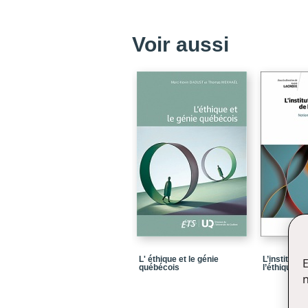
Voir aussi
L' éthique et le génie
L’institutio
E
québécois
l’éthique
n