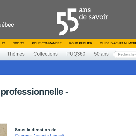
PUQ
DROITS
POUR COMMANDER
POUR PUBLIER
GUIDE D’ACHAT NUMÉR
Thèmes
Collections
PUQ360
50 ans
 professionnelle -
Sous la direction de
Georges-Auguste Legault