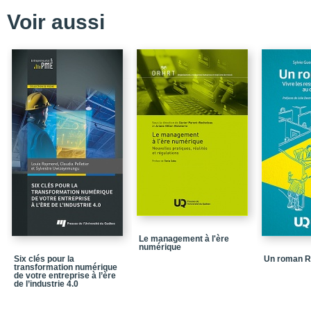
Voir aussi
Chapitre 4. Les process
en évaluation
Chapitre 5. Le point de 
crédible dans le cadre 
Chapitre 6. La sélectio
Chapitre 7. L'établisse
évaluation collaborativ
Chapitre 8. La contribu
et de crédibilisation d
Chapitre 9. La producti
Conclusion
Références bibliograp
Notices biographiques
Le management à l'ère
numérique
Six clés pour la
Un roman 
transformation numérique
de votre entreprise à l’ère
de l’industrie 4.0