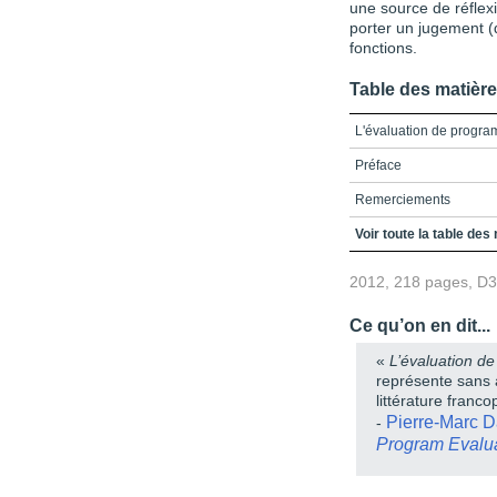
une source de réflexi
porter un jugement (
fonctions.
Table des matièr
L'évaluation de progra
Préface
Remerciements
Table des matières
Voir toute la table des
Introduction : Plus qu'
2012, 218 pages, D
Références bibliograp
Ce qu’on en dit...
Partie 1. Les fondemen
«
L’évaluation d
Chapitre 1. L'évaluati
représente sans 
littérature franco
Chapitre 2. Le jugement
Pierre-Marc D
-
Chapitre 3. La contrib
Program Evalu
crédibilisation d’une év
Partie 2. La crédibilisa