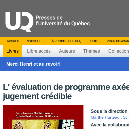
ACCUEIL
NOUVELLES
À PROPOS DES PUQ
DROITS
POUR COMMAN
Livres
Libre accès
Auteurs
Thèmes
Collectio
Merci Henri et au revoir!
L' évaluation de programme axée
jugement crédible
Sous la direction
Marthe Hurteau
,
Syl
Avec la collabora