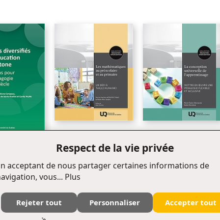
Références bibliographiques
Nouveauté
Nouveauté
Les mathématiques au
La conception universelle
Respect de la vie privée
préscolaire et au primaire
de l'apprentissage
ersifiés sur
 autochtone
n acceptant de nous partager certaines informations de
avigation, vous...
Plus
Rejeter tout
Personnaliser
Accepter tout
Édifice Fleurie, 480, de La Chapelle, bureau F015, Québec (Québec) Canada G1K 0B6