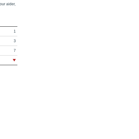
our aider,
1
3
7
11
14
15
17
25
65
79
135
145