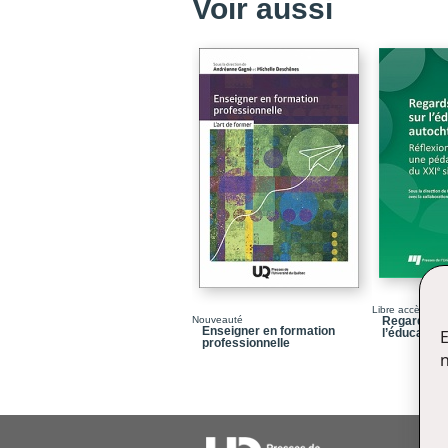
Voir aussi
Libre accès
Nouveauté
Regards div
Enseigner en formation
l’éducation
E
professionnelle
n