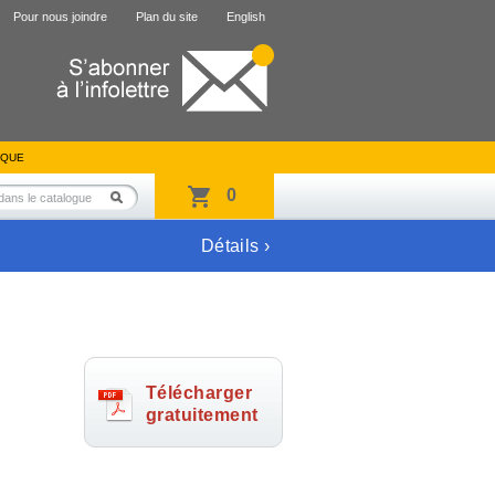
Pour nous joindre
Plan du site
English
IQUE
0
Détails ›
Télécharger
gratuitement