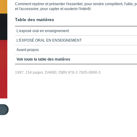
Comment repérer et présenter l'essentiel, pour rendre compétent, l'utile, p
et l'accessoire, pour capter et soutenir l'intérêt.
Table des matières
L'exposé oral en enseignement
L'EXPOSÉ ORAL EN ENSEIGNEMENT
Avant-propos
Table des matières
Voir toute la table des matières
Liste des tableaux
1997, 154 pages, DA890, ISBN 978-2-7605-0890-3
Liste des figures
Introduction
Chapitre 1_La sélection du contenu
Chapitre 2_La structuration du contenu
Chapitre 3_La présentation orale du contenu
Chapitre 4_L'environnement et l'utilisation des médias
Conclusion