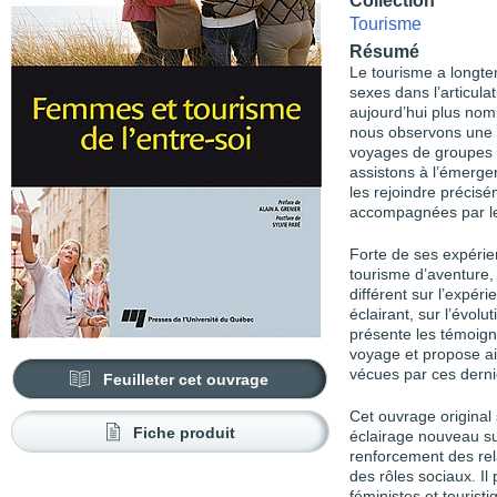
Collection
Tourisme
Résumé
Le tourisme a longte
sexes dans l’articula
aujourd’hui plus nom
nous observons une 
voyages de groupes
assistons à l’émerge
les rejoindre précis
accompagnées par leu
Forte de ses expérien
tourisme d’aventure,
différent sur l’expéri
éclairant, sur l’évol
présente les témoign
voyage et propose ai
vécues par ces derni
Feuilleter cet ouvrage
Cet ouvrage original
Fiche produit
éclairage nouveau su
renforcement des rel
des rôles sociaux. Il
féministes et tourist