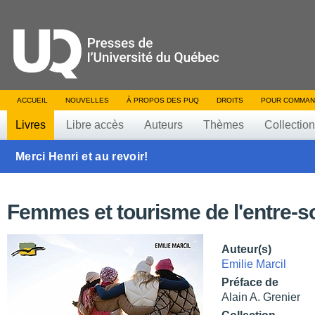
ACCUEIL
NOUVELLES
À PROPOS DES PUQ
DROITS
POUR COMMAN
Livres
Libre accès
Auteurs
Thèmes
Collectio
Merci Henri et au revoir!
Femmes et tourisme de l'entre-s
Auteur(s)
Emilie Marcil
Préface de
Alain A. Grenier