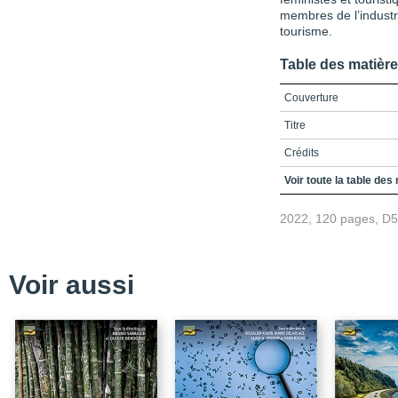
membres de l’industri
tourisme.
Table des matièr
Couverture
Titre
Crédits
Préface
Voir toute la table des
Remerciements
2022, 120 pages, D
Avant-propos
Table des matières
Voir aussi
Liste des figures et tab
Introduction
Chapitre 1 / Historique
Chapitre 2 / Démocrati
des inégalités