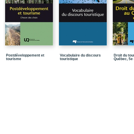
Chapitre 3 / Éthique du
Chapitre 4 / Expérien
Chapitre 5 / Motivations
Conclusion
Postface
Références
Postdéveloppement et
Vocabulaire du discours
Droit du to
tourisme
touristique
Québec, 5e 
Dans la même collecti
Quatrième de couvertu