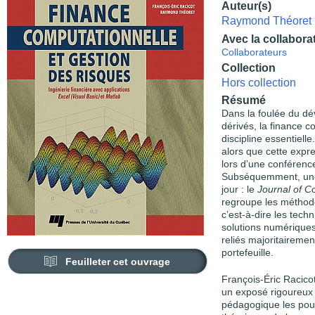
Auteur(s)
Raymond Théoret
Avec la collabora
Collaborateurs
Collection
Hors collection
Résumé
Dans la foulée du d
dérivés, la finance 
discipline essentiel
alors que cette expr
lors d’une conférence
Subséquemment, une 
jour : le
Journal of C
regroupe les méthode
c’est-à-dire les tech
solutions numériques
reliés majoritairemen
portefeuille.
Feuilleter cet ouvrage
François-Éric Racic
un exposé rigoureux 
pédagogique les pous