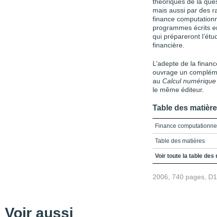
théoriques de la que
mais aussi par des 
finance computationn
programmes écrits 
qui prépareront l’étu
financière.
L’adepte de la financ
ouvrage un compléme
au
Calcul numérique 
le même éditeur.
Table des matièr
Finance computationnel
Table des matières
Introduction
Voir toute la table des
2006, 740 pages, D
Voir aussi