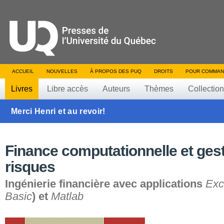
ACCUEIL
NOUVELLES
À PROPOS DES PUQ
DROITS
POUR COMMAN
Livres
Libre accès
Auteurs
Thèmes
Collectio
Merci Henri et au revoir!
Finance computationnelle et ges
risques
Ingénierie financière avec applications
Exc
Basic
) et
Matlab