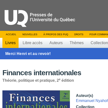
ACCUEIL
NOUVELLES
À PROPOS DES PUQ
DROITS
POUR COMMAN
Livres
Libre accès
Auteurs
Thèmes
Collectio
Merci Henri et au revoir!
Finances internationales
e
Théorie, politique et pratique, 2
édition
Auteur(s)
Emmanuel Nyaho
Collection