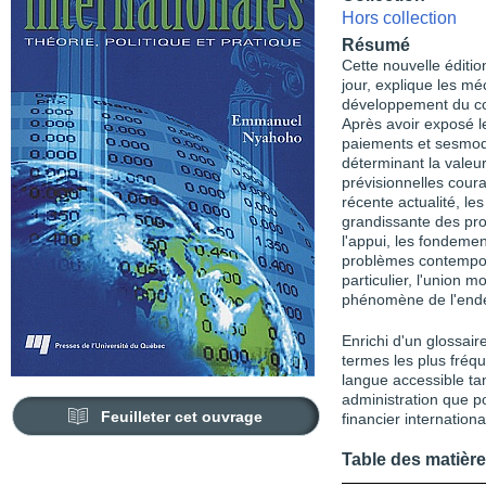
Hors collection
Résumé
Cette nouvelle éditi
jour, explique les mé
développement du c
Après avoir exposé le
paiements et sesmoda
déterminant la valeu
prévisionnelles coura
récente actualité, le
grandissante des pro
l'appui, les fondeme
problèmes contempor
particulier, l'union 
phénomène de l'ende
Enrichi d'un glossair
termes les plus fréq
langue accessible ta
administration que p
Feuilleter cet ouvrage
financier internationa
Table des matièr