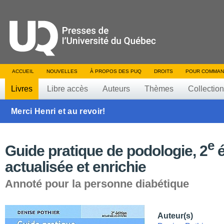
ACCUEIL
NOUVELLES
À PROPOS DES PUQ
DROITS
POUR COMMAN
Livres
Libre accès
Auteurs
Thèmes
Collectio
Merci Henri et au revoir!
e
Guide pratique de podologie, 2
é
actualisée et enrichie
Annoté pour la personne diabétique
Auteur(s)