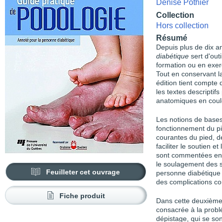
Denise Pothier
Collection
Hors collection
Résumé
Depuis plus de dix a
diabétique
sert d'out
formation ou en exer
Tout en conservant 
édition tient compte
les textes descriptifs
anatomiques en coule
Les notions de bases
fonctionnement du pi
courantes du pied, dé
faciliter le soutien e
sont commentées en d
le soulagement des s
Feuilleter cet ouvrage
personne diabétique 
des complications co
Fiche produit
Dans cette deuxième 
consacrée à la prob
dépistage, qui se son