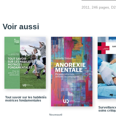
Partie I - Fondements
2011, 246 pages, D
Partie II - Les affectio
Partie III - Le pied diab
Voir aussi
Annexes
Annexe A
Annexe B
Annexe C
Annexe D
Annexe E
Annexe F
Annexe G
Annexe H
Tout savoir sur les habiletés
motrices fondamentales
Bibliographie
Surveillance
Glossaire
soins critiq
Nouveauté