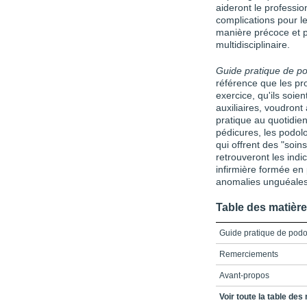
aideront le professio
complications pour le
manière précoce et 
multidisciplinaire.
Guide pratique de p
référence que les pr
exercice, qu'ils soie
auxiliaires, voudront
pratique au quotidien
pédicures, les podolo
qui offrent des "soin
retrouveront les indic
infirmière formée en 
anomalies unguéales
Table des matièr
Guide pratique de podol
Remerciements
Avant-propos
Présentation
Voir toute la table des