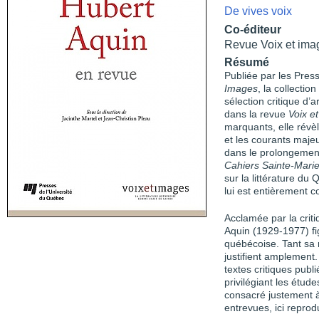
De vives voix
Co-éditeur
Revue Voix et ima
Résumé
Publiée par les Pres
Images
, la collecti
sélection critique d’
dans la revue
Voix e
marquants, elle révèle
et les courants maje
dans le prolongement
Cahiers Sainte-Marie
sur la littérature du 
lui est entièrement c
Acclamée par la critiq
Aquin (1929-1977) fi
québécoise. Tant sa 
justifient amplement
textes critiques publ
privilégiant les étu
consacré justement à
entrevues, ici reprod