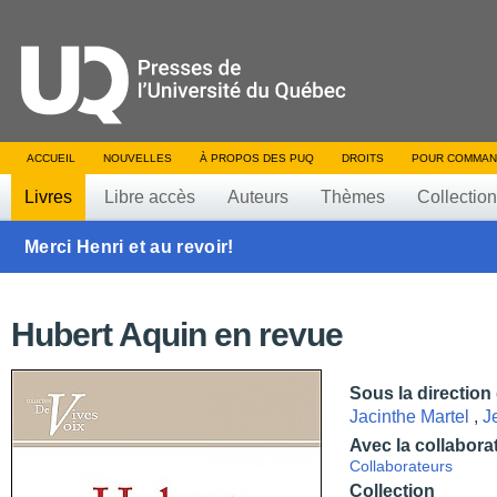
ACCUEIL
NOUVELLES
À PROPOS DES PUQ
DROITS
POUR COMMAN
Livres
Libre accès
Auteurs
Thèmes
Collectio
Merci Henri et au revoir!
Hubert Aquin en revue
Sous la direction
Jacinthe Martel
,
J
Avec la collabora
Collaborateurs
Collection