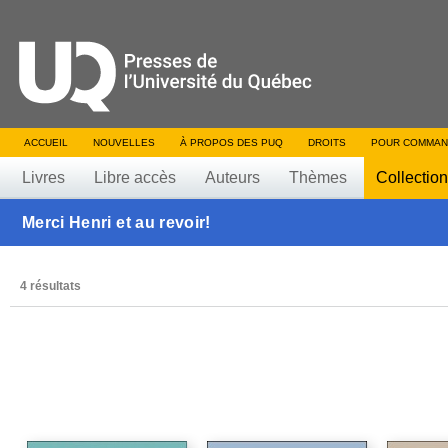
ACCUEIL
NOUVELLES
À PROPOS DES PUQ
DROITS
POUR COMMAN
Livres
Libre accès
Auteurs
Thèmes
Collectio
Merci Henri et au revoir!
4 résultats