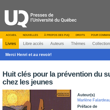
ACCUEIL
NOUVELLES
À PROPOS DES PUQ
DROITS
POUR COMMAN
Livres
Libre accès
Auteurs
Thèmes
Collectio
Merci Henri et au revoir!
Huit clés pour la prévention du s
chez les jeunes
Auteur(s)
Marlène Falardea
Préface de