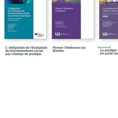
Chapitre 7_La société
Chapitre 8_Les objets
Chapitre 9_La spirituali
Chapitre 10_Le suicid
Chapitre 11_L'interven
L' intégration de l’évaluation
Penser l'itinérance au
Nouveauté
Conclusion
La pratique 
du fonctionnement social
féminin
en santé me
aux champs de pratique
Bibliographie