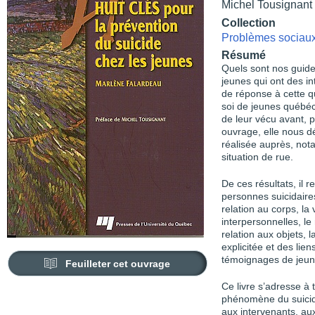
Michel Tousignant
Collection
Problèmes sociaux 
Résumé
Quels sont nos guide
jeunes qui ont des in
de réponse à cette qu
soi de jeunes québéco
de leur vécu avant, p
ouvrage, elle nous dé
réalisée auprès, not
situation de rue.
De ces résultats, il r
personnes suicidaires
relation au corps, la 
interpersonnelles, le 
relation aux objets, 
explicitée et des lie
témoignages de jeune
Feuilleter cet ouvrage
Ce livre s’adresse à 
phénomène du suicide 
aux intervenants, aux