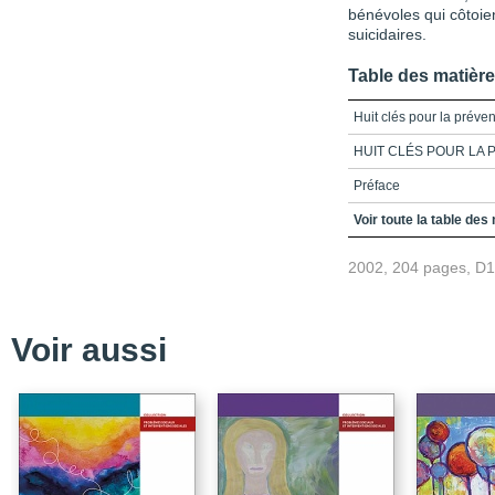
bénévoles qui côtoie
suicidaires.
Table des matièr
Huit clés pour la préve
HUIT CLÉS POUR LA 
Préface
Remerciements
Voir toute la table des
Table des matières
2002, 204 pages, D
Introduction
Chapitre 1_Onze adolesc
Voir aussi
Chapitre 2_Les émotio
Chapitre 3_Le soi
Chapitre 4_Le corps
Chapitre 5_Les problè
Chapitre 6_Les relation