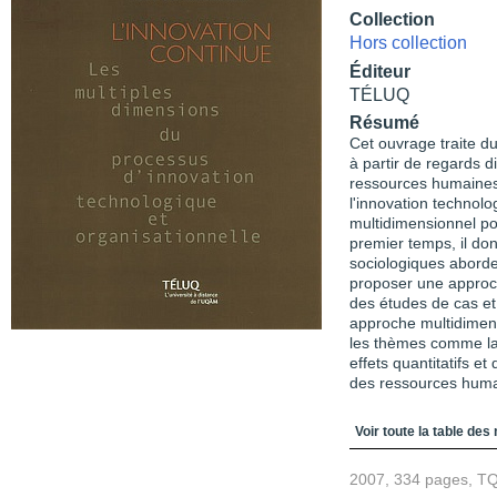
Collection
Hors collection
Éditeur
TÉLUQ
Résumé
Cet ouvrage traite du
à partir de regards d
ressources humaines)
l'innovation technolo
multidimensionnel po
premier temps, il do
sociologiques aborde
proposer une approch
des études de cas et 
approche multidimen
les thèmes comme la p
effets quantitatifs et
des ressources huma
Table des matièr
Voir toute la table des
2007, 334 pages, T