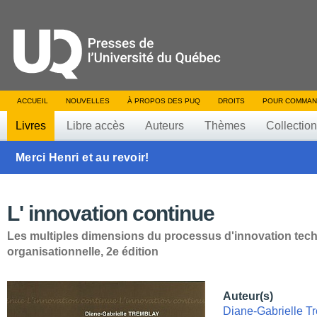
ACCUEIL
NOUVELLES
À PROPOS DES PUQ
DROITS
POUR COMMAN
Livres
Libre accès
Auteurs
Thèmes
Collectio
Merci Henri et au revoir!
L' innovation continue
Les multiples dimensions du processus d'innovation tec
organisationnelle, 2e édition
Auteur(s)
Diane-Gabrielle T