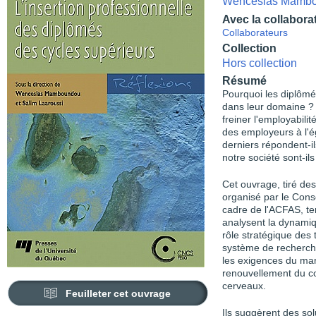
Wenceslas Mamb
Avec la collabora
Collaborateurs
Collection
Hors collection
Résumé
Pourquoi les diplômés
dans leur domaine ?
freiner l'employabili
des employeurs à l'é
derniers répondent-i
notre société sont-il
Cet ouvrage, tiré de
organisé par le Cons
cadre de l'ACFAS, te
analysent la dynamiqu
rôle stratégique des
système de recherche
les exigences du marc
renouvellement du co
cerveaux.
Feuilleter cet ouvrage
Ils suggèrent des so