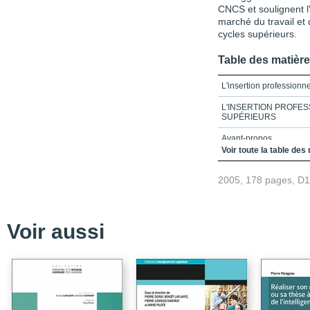
CNCS et soulignent l
marché du travail et
cycles supérieurs.
Table des matièr
L'insertion professionn
L'INSERTION PROFE
SUPÉRIEURS
Avant-propos
Voir toute la table des
Table des matières
2005, 178 pages, D
Liste des figures
Liste des tableaux
Introduction
Voir aussi
Partie 1_Savoirs et ex
Chapitre 1_Le marché d
Chapitre 2_Qu'advient-i