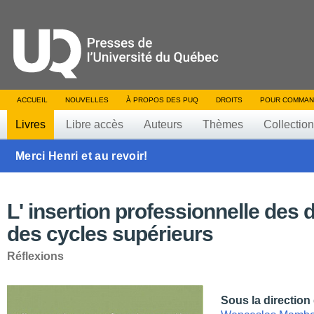
ACCUEIL
NOUVELLES
À PROPOS DES PUQ
DROITS
POUR COMMAN
Livres
Libre accès
Auteurs
Thèmes
Collectio
Merci Henri et au revoir!
L' insertion professionnelle des
des cycles supérieurs
Réflexions
Sous la direction