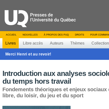
ACCUEIL
NOUVELLES
À PROPOS DES PUQ
DROITS
POUR COMMAN
Livres
Libre accès
Auteurs
Thèmes
Collectio
Merci Henri et au revoir!
Introduction aux analyses socio
du temps hors travail
Fondements théoriques et enjeux sociaux
libre, du loisir, du jeu et du sport