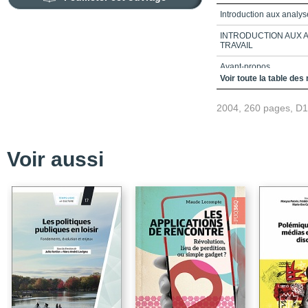
Introduction aux analys
INTRODUCTION AUX 
TRAVAIL
Avant-propos
Voir toute la table des
Table des matières
2004, 260 pages, D
Liste des tableaux
Introduction
Chapitre 1_La sociologi
Voir aussi
Chapitre 2_La sociologi
Chapitre 3_La sociolog
Chapitre 4_La sociolog
Chapitre 5_Fondement d
Conclusion
Bibliographie