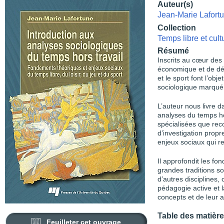
Auteur(s)
Jean-Marie Lafort
Collection
Temps libre et cult
Résumé
Inscrits au cœur des
économique et de déve
et le sport font l’obj
sociologique marqué
L’auteur nous livre 
analyses du temps hor
spécialisées que re
d’investigation prop
enjeux sociaux qui res
Il approfondit les fo
grandes traditions so
d’autres disciplines,
pédagogie active et 
concepts et de leur a
Table des matièr
Feuilleter cet ouvrage