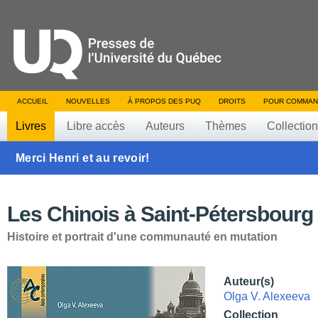
ACCUEIL
NOUVELLES
À PROPOS DES PUQ
DROITS
POUR COMMAN
Livres
Libre accès
Auteurs
Thèmes
Collectio
Merci Henri et au revoir!
Les Chinois à Saint-Pétersbourg
Histoire et portrait d'une communauté en mutation
Auteur(s)
Olga V. Alexeeva
Collection