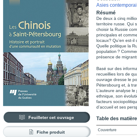
Asies contempora
Résumé
De deux à cinq millio
territoire russe. Qui
choisir la Russie com
principales et comme
locaux? Qu’en est-il 
Quelle politique la R
population ? Comment
présence de migrant
Basé sur des informat
recueillies lors de q
ouvrage dresse le po
Pétersbourg et, à tra
L’auteure analyse l
ethnique, son évoluti
facteurs sociopolitiq
d’accueil et ses per
Feuilleter cet ouvrage
Table des matièr
Couverture
Fiche produit