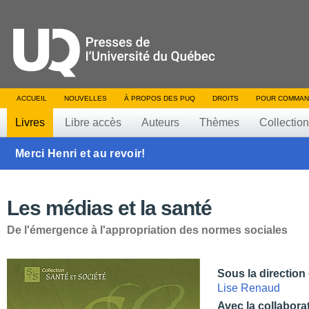
ACCUEIL
NOUVELLES
À PROPOS DES PUQ
DROITS
POUR COMMAN
Livres
Libre accès
Auteurs
Thèmes
Collectio
Merci Henri et au revoir!
Les médias et la santé
De l'émergence à l'appropriation des normes sociales
Sous la direction
Lise Renaud
Avec la collabora