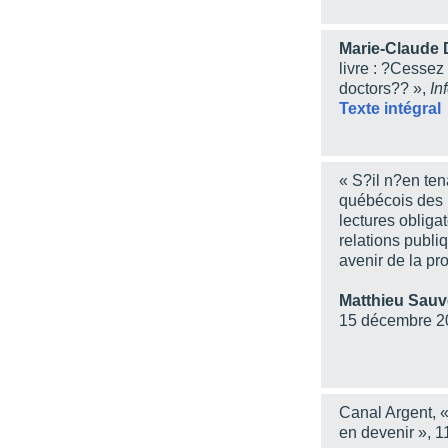
Chapitre 9 - La questio
Marie-Claude
Chapitre 10 - La recon
livre : ?Cessez
Chapitre 11 - L’avenir d
doctors?? »,
In
Texte intégral
Annexe 1 - Relations p
Annexe 2 - Programmat
Annexe 3 - Protocole mo
« S?il n?en ten
2010
québécois des r
lectures obliga
Annexe 4 - Programme 
relations publiq
BIBLIOGRAPHIE
avenir de la pr
Matthieu Sauv
15 décembre 2
Canal Argent, «
en devenir », 1