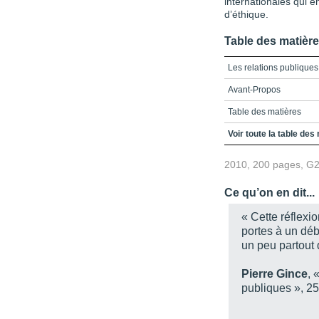
internationales qui 
d’éthique.
Table des matièr
Les relations publiques
Avant-Propos
Table des matières
Liste des encadrés, fig
Voir toute la table des
Chapitre 1 - La naissa
2010, 200 pages, G
Chapitre 2 - L’organisa
Ce qu’on en dit...
Chapitre 3 - Une profes
« Cette réflexi
Chapitre 4 - Vers un c
portes à un dé
un peu partout
Chapitre 5 - La formati
Chapitre 6 - La recherc
Pierre Gince
, 
publiques », 2
Chapitre 7 - La pratiqu
Chapitre 8 - Le dévelo