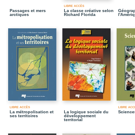
LIBRE ACCÈS
Passages et mers
La classe créative selon
Géograp
arctiques
Richard Florida
l'Amériq
LIBRE ACCÈS
LIBRE ACC
La métropolisation et
La logique sociale du
Sciences
ses territoires
développement
territorial