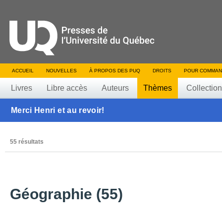
ACCUEIL
NOUVELLES
À PROPOS DES PUQ
DROITS
POUR COMMAN
Livres
Libre accès
Auteurs
Thèmes
Collectio
Merci Henri et au revoir!
55 résultats
Géographie (55)