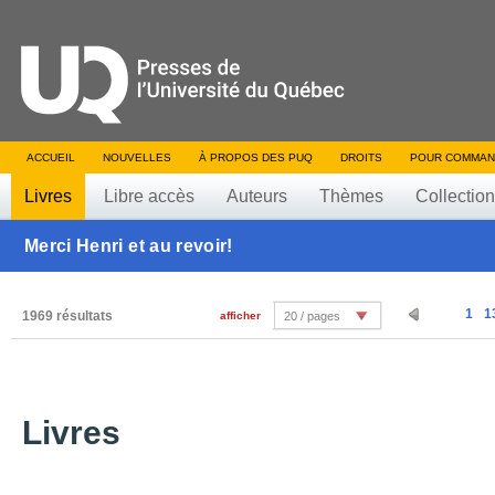
ACCUEIL
NOUVELLES
À PROPOS DES PUQ
DROITS
POUR COMMAN
Livres
Libre accès
Auteurs
Thèmes
Collectio
Merci Henri et au revoir!
1
1
1969 résultats
afficher
20 / pages
Livres