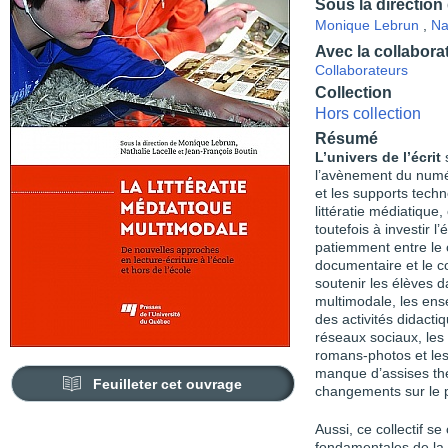
Sous la direction
Monique Lebrun
,
Na
Avec la collabora
Collaborateurs
Collection
Hors collection
Résumé
L’univers de l’écrit
l’avènement du numé
et les supports techn
littératie médiatique,
toutefois à investir l’
patiemment entre le c
documentaire et le co
soutenir les élèves da
multimodale, les ens
des activités didacti
réseaux sociaux, les
romans-photos et les
manque d’assises thé
Feuilleter cet ouvrage
changements sur le 
Aussi, ce collectif s
fondamentales de la l