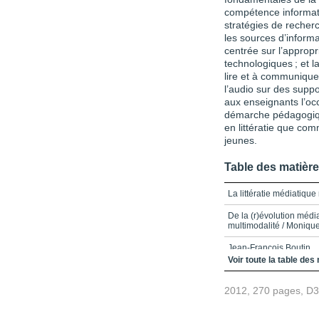
compétence informatio
stratégies de recherc
les sources d’inform
centrée sur l’approp
technologiques ; et 
lire et à communiquer
l’audio sur des suppo
aux enseignants l’occ
démarche pédagogiqu
en littératie que c
jeunes.
Table des matièr
La littératie médiatiqu
De la (r)évolution média
multimodalité / Monique
Jean-François Boutin
Voir toute la table des
Pierre Fastrez / Thierr
2012, 270 pages, D