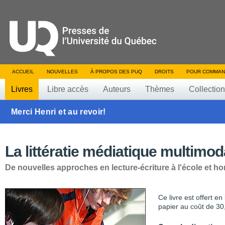
ACCUEIL
NOUVELLES
À PROPOS DES PUQ
DROITS
POUR COMMAN
Livres
Libre accès
Auteurs
Thèmes
Collectio
Merci Henri et au revoir!
La littératie médiatique multimod
De nouvelles approches en lecture-écriture à l'école et hor
Ce livre est offert e
papier au coût de 30