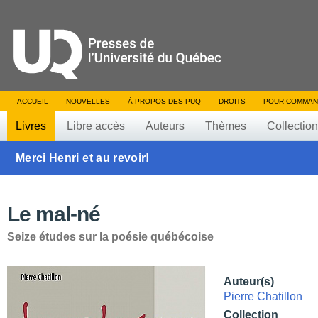
ACCUEIL
NOUVELLES
À PROPOS DES PUQ
DROITS
POUR COMMAN
Livres
Libre accès
Auteurs
Thèmes
Collectio
Merci Henri et au revoir!
Le mal-né
Seize études sur la poésie québécoise
Auteur(s)
Pierre Chatillon
Collection