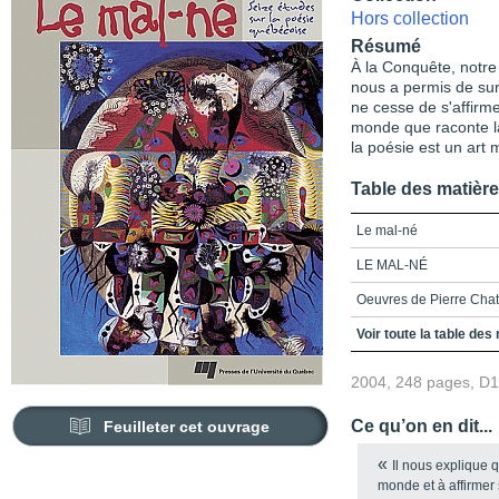
Hors collection
Résumé
À la Conquête, notre 
nous a permis de sur
ne cesse de s'affirm
monde que raconte l
la poésie est un art m
Table des matièr
Le mal-né
LE MAL-NÉ
Oeuvres de Pierre Chat
Table des matières
Voir toute la table des
Introduction
2004, 248 pages, D
La lune d'or d'émile Ne
Ce qu’on en dit...
Feuilleter cet ouvrage
Le paon d'émail de Pau
«
Il nous explique qu
L'âme de brute d'Alfre
monde et à affirmer 