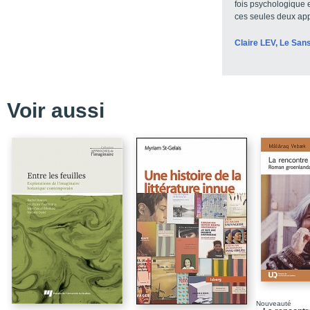
fois psychologique e
Les îles de la nuit d'Al
ces seules deux ap
L’île d’eau de Saint-D
Claire LEV, Le Sans
Le miroir d’eau d’ Anne
Gaston Miron L’homme 
Le feu d’artifice de Ro
Voir aussi
Les fleurs permises de
La mémoire humiliée d
La maison de Gatien L
Le joual de Gérald God
Les anges amoureux d
Le froid brûlant d’ Yves
Le jardin d’éclairs de G
Les femmes-châteaux d
Notes
Nouveauté