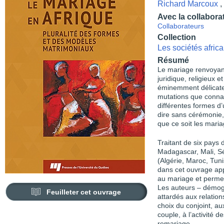
Richard Marcoux
,
Avec la collabora
Collaborateurs
Collection
Les sociétés afric
Résumé
Le mariage renvoyan
juridique, religieux et
éminemment délicate,
mutations que connai
différentes formes d’
dire sans cérémonie,
que ce soit les maria
Traitant de six pays
Madagascar, Mali, Sé
(Algérie, Maroc, Tuni
dans cet ouvrage app
au mariage et permet
Les auteurs – démog
Feuilleter cet ouvrage
attardés aux relation
choix du conjoint, au
couple, ­à l’activité
remariage.