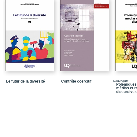
de COVID-19
Spatialités
Temporalités
Dislocation des réseau
Présentation des chapi
Bibliographie
Chapitre 1 / Thinking w
mères anthropologues 
2 / Inspirations méthod
Remarques conclusive
Le futur de la diversité
Contrôle coercitif
Nouveauté
Polémiques 
médias et ra
Bibliographie
discursives
Chapitre 2 / Étudiante
Remarques conclusive
Chapitre 3 / Maternité
fin de thèse suivant la
1 / Défis de l’étroites