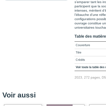
s’emparer tant les in
participent que la so
intenses, méritent 
l’ébauche d’une réfl
configurations possi
ouvrage constitue un
universitaires touchan
Table des matièr
Couverture
Titre
Crédits
Préface / Parents jong
Voir toute la table des
très certainement !
2023, 272 pages, D
Table des matières
Liste des figures et tab
Liste des sigles et acr
Voir aussi
Introduction / Entre pres
dislocation des résea