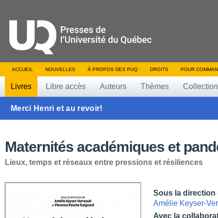
ACCUEIL
NOUVELLES
À PROPOS DES PUQ
DROITS
POUR COMMAN
Livres
Libre accès
Auteurs
Thèmes
Collectio
Merci Henri et au revoir!
Maternités académiques et pan
Lieux, temps et réseaux entre pressions et résiliences
Sous la direction
Amélie Keyser-Ver
Avec la collabora