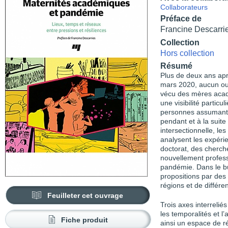
Collaborateurs
Préface de
Francine Descarri
Collection
Hors collection
Résumé
Plus de deux ans ap
mars 2020, aucun ou
vécu des mères acad
une visibilité particu
personnes assumant 
pendant et à la suit
intersectionnelle, le
analysent les expérie
doctorat, des cherc
nouvellement professe
pandémie. Dans le but
propositions par de
régions et de différe
Feuilleter cet ouvrage
Trois axes interreliés
les temporalités et 
Fiche produit
ainsi un espace de r