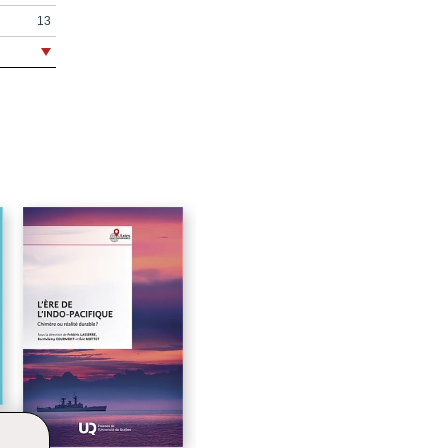
13
19
21
23
41
59
85
97
99
101
139
155
161