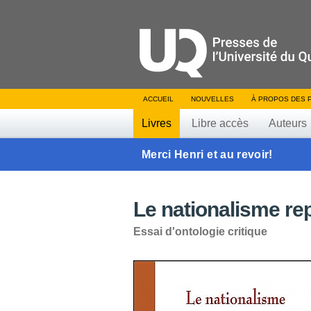
ACCUEIL
NOUVELLES
À PROPOS DES 
Livres
Libre accès
Auteurs
Merci Henri et au revoir!
Le nationalisme re
Essai d'ontologie critique