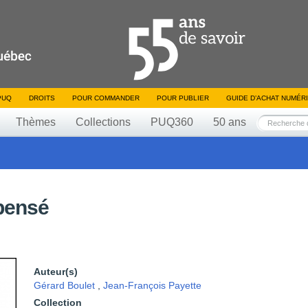
PUQ
DROITS
POUR COMMANDER
POUR PUBLIER
GUIDE D’ACHAT NUMÉR
Thèmes
Collections
PUQ360
50 ans
pensé
Auteur(s)
Gérard Boulet
,
Jean-François Payette
Collection