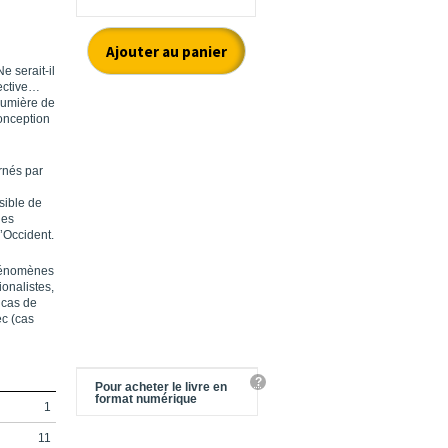
e serait-il
pective…
 lumière de
onception
rnés par
ssible de
les
d’Occident.
phénomènes
ionalistes,
 cas de
ec (cas
?
Pour acheter le livre en
format numérique
1
11