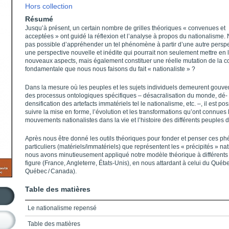
Hors collection
Résumé
Jusqu’à présent, un certain nombre de grilles théoriques « convenues et
acceptées » ont guidé la réflexion et l’analyse à propos du nationalisme. N
pas possible d’appréhender un tel phénomène à partir d’une autre pers
une perspective nouvelle et inédite qui pourrait non seulement mettre en
nouveaux aspects, mais également constituer une réelle mutation de la c
fondamentale que nous nous faisons du fait « nationaliste » ?
Dans la mesure où les peuples et les sujets individuels demeurent gouve
des processus ontologiques spécifiques – désacralisation du monde, dé-
densification des artefacts immatériels tel le nationalisme, etc. –, il est po
suivre la mise en forme, l’évolution et les transformations qu’ont connues 
mouvements nationalistes dans la vie et l’histoire des différents peuples 
Après nous être donné les outils théoriques pour fonder et penser ces 
particuliers (matériels/immatériels) que représentent les « précipités » nat
nous avons minutieusement appliqué notre modèle théorique à différents
figure (France, Angleterre, États-Unis), en nous attardant à celui du Québ
Québec / Canada).
Table des matières
Le nationalisme repensé
Table des matières