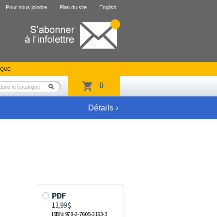
Pour nous joindre
Plan du site
English
IQUE
0
Détails ›