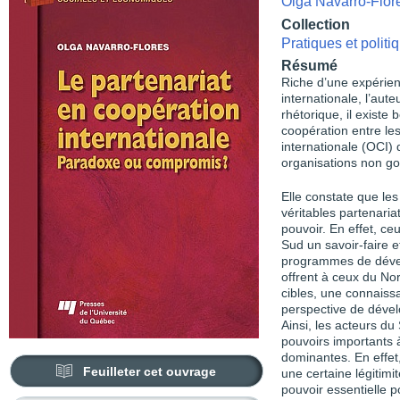
Olga Navarro-Flor
Collection
Pratiques et polit
Résumé
Riche d’une expérien
internationale, l’aut
rhétorique, il existe
coopération entre le
internationale (OCI) 
organisations non g
Elle constate que le
véritables partenari
pouvoir. En effet, ce
Sud un savoir-faire e
programmes de dével
offrent à ceux du Nor
cibles, une connaissa
perspective de déve
Ainsi, les acteurs du
pouvoirs importants 
dominantes. En effet
Feuilleter cet ouvrage
une certaine légitimi
pouvoir essentielle po