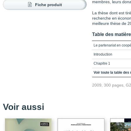
membres, leurs donat
Fiche produit
La thèse dont est tiré
recherche en économ
meilleure thèse de 2
Table des matièr
Le partenariat en coopé
Introduction
Chapitre 1
Chapitre 2
Voir toute la table des
Chapitre 3
2009, 300 pages, G
Chapitre 4
Chapitre 5
Voir aussi
Chapitre 6
Conclusion
Bibliographie