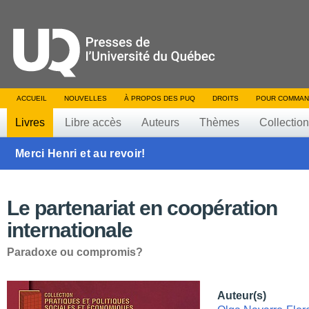
ACCUEIL
NOUVELLES
À PROPOS DES PUQ
DROITS
POUR COMMAN
Livres
Libre accès
Auteurs
Thèmes
Collectio
Merci Henri et au revoir!
Le partenariat en coopération
internationale
Paradoxe ou compromis?
Auteur(s)