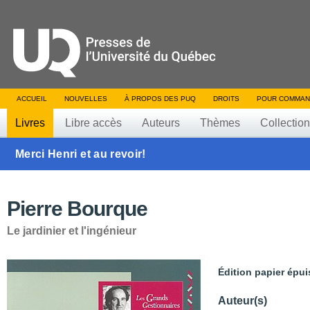
ACCUEIL
NOUVELLES
À PROPOS DES PUQ
DROITS
POUR COMMAN
Livres
Libre accès
Auteurs
Thèmes
Collectio
Merci Henri et au revoir!
Pierre Bourque
Le jardinier et l'ingénieur
Édition papier épui
Auteur(s)