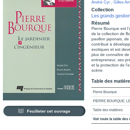
André Cyr
,
Gilles A
Collection
Les grands gestion
Résumé
Pierre Bourque est l'
de la collection de B
pavillon japonais, de
contribué à développe
exotiques et est deve
plus de connaître d
entrepreneur, ses p
et la protection de l
scène.
Table des matièr
Pierre Bourque
PIERRE BOURQUE, LE
Table des matières
Feuilleter cet ouvrage
Prologue
Voir toute la table des
Au rythme des saisons