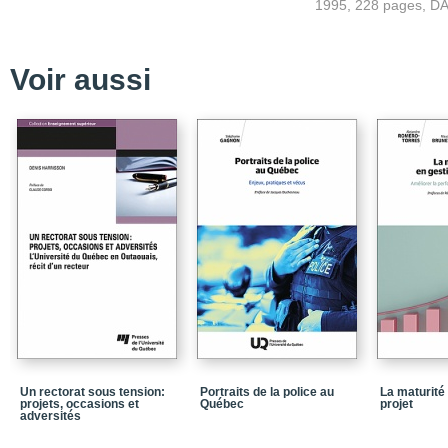
1995, 228 pages, D
Racines
Terreau
Voir aussi
Bourgeons
Floraison
Jardins
Floralies
The Fox
Jalon
Le petit homme et le pa
Chine
Biodôme
Épilogue
Un rectorat sous tension:
Portraits de la police au
La maturité
Bibliographie
projets, occasions et
Québec
projet
adversités
À propos des auteurs