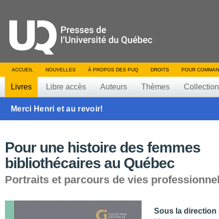
ACCUEIL
NOUVELLES
À PROPOS DES PUQ
DROITS
POUR COMMAN
Livres
Libre accès
Auteurs
Thèmes
Collectio
Merci Henri et au revoir!
Pour une histoire des femmes
bibliothécaires au Québec
Portraits et parcours de vies professionne
Sous la direction