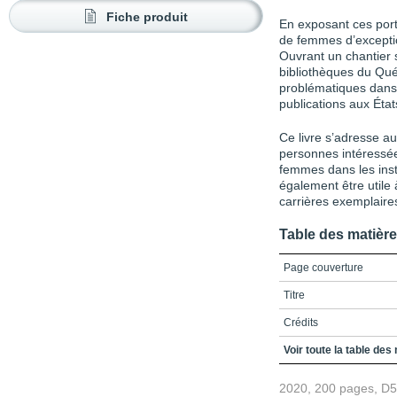
Fiche produit
En exposant ces portr
de femmes d’exceptio
Ouvrant un chantier s
bibliothèques du Qué
problématiques dans 
publications aux Éta
Ce livre s’adresse au
personnes intéressée
femmes dans les insti
également être utile 
carrières exemplaire
Table des matièr
Page couverture
Titre
Crédits
Préface
Voir toute la table des
Pour une histoire des 
2020, 200 pages, D