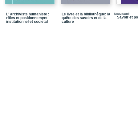
Conclusion
L' archiviste humaniste :
Le livre et la bibliothèque: la
Nouveauté
Bibliographie
Savoir et p
rôles et positionnement
quête des savoirs et de la
institutionnel et sociétal
culture
CHAPITRE 3 – Marie-Cla
Les premiers textes et 
La Bibliothèque de la V
L’École de bibliothécai
« Mlle Daveluy à sa retr
Conclusion
Bibliographie
CHAPITRE 4 – Hélène Gr
Montréal
Les années de jeunesse
Son entrée à la Biblio
La Bibliothèque des in
Le Service des bibliot