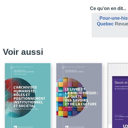
Table des matières
Ce qu’on en dit...
Liste des figures et des
_
Pour-une-his
Liste des abréviations
Quebec
Revue 
Introduction
Bibliographie
CHAPITRE 1 – Éva Circé
Voir aussi
Montréal
L’importance des livres
La bibliothèque
Le travail de bibliothéc
Bibliographie
CHAPTRE 2 – Mary Solla
Westmount
La création de la bibli
Mary S. Saxe bibliothé
Les réalisations