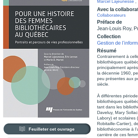
Marcel Lajeunesse
,
Avec la collabora
Collaborateurs
Préface de
Jean-Louis Roy, P
Collection
Gestion de l'inform
Résumé
Contrairement à cell
bibliothèques québéc
principalement après
la décennie 1960, pen
peu présentes aux po
siècle.
À différentes périod
bibliothèques québéc
tant dans les biblio
Daveluy, Mary Solla
Labory) et scolaires 
Robitaille-Cartier),
Feuilleter cet ouvrage
bibliothéconomie à l’
carrière de ces femm