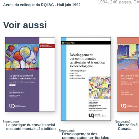
1994, 246 pages, D
Introduction
Actes du colloque du RQIIAC - Hull juin 1992
Présentation des actes
Allocution d’ouverture
Voir aussi
Des défis à la mesure d
L’action communautai
Partie 1_Pratiques d'ac
Chapitre 1_L’engageme
L’expérience américai
Chapitre 2_Histoire de
Chapitre 3_Pratiques d
tendances actuelles
Chapitre 4_L’action com
d’aujourd’hui
Partie 2_Pratique prof
Chapitre 5_Les tribula
Nouveauté
Nouveauté
La pratique du travail social
Mettre fin à
communautés rurales
en santé mentale, 2e édition
Canada
Nouveauté
Développement des
Chapitre 6_Une approch
communautés territoriales