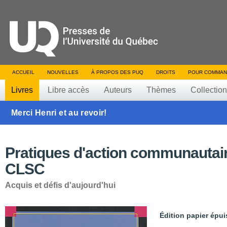
ACCUEIL
NOUVELLES
À PROPOS DES PUQ
DROITS
POUR COMMAN
Livres
Libre accès
Auteurs
Thèmes
Collectio
Merci Henri et au revoir!
Pratiques d'action communautai
CLSC
Acquis et défis d'aujourd'hui
Édition papier épui