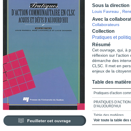
Sous la direction
Louis Favreau
,
René
Avec la collabora
Collaborateurs
Collection
Pratiques et polit
Résumé
Cet ouvrage, qui, à p
réflexion sur l'acti
démarche des interv
CLSC. Il met en persp
enjeux de la citoyenn
Table des matièr
Pratiques d'action co
PRATIQUES D'ACTION
D'AUJOURD'HUI
Table des matières
Voir toute la table des
Feuilleter cet ouvrage
Liste des sigles utilisés