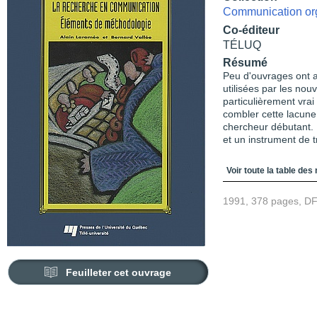
Communication org
Co-éditeur
TÉLUQ
Résumé
Peu d'ouvrages ont 
utilisées par les nou
particulièrement vra
combler cette lacune
chercheur débutant. 
et un instrument de t
Table des matièr
Voir toute la table des
1991, 378 pages, D
Feuilleter cet ouvrage