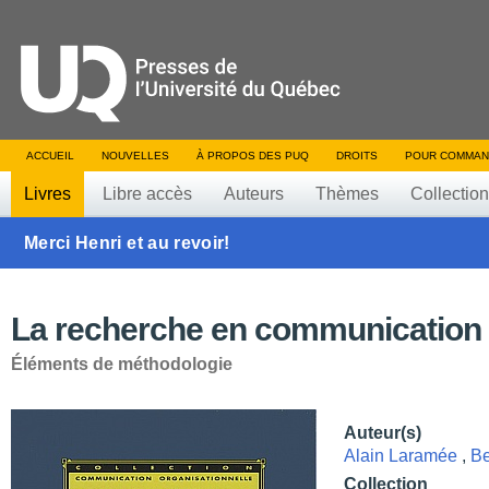
ACCUEIL
NOUVELLES
À PROPOS DES PUQ
DROITS
POUR COMMAN
Livres
Libre accès
Auteurs
Thèmes
Collectio
Merci Henri et au revoir!
La recherche en communication
Éléments de méthodologie
Auteur(s)
Alain Laramée
,
Be
Collection