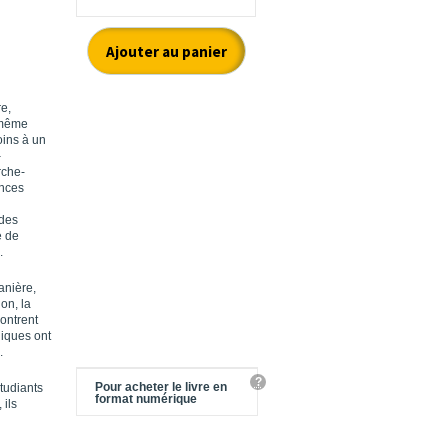
e,
t même
oins à un
–
rche-
ances
 des
e de
.
anière,
on, la
montrent
iques ont
.
?
Pour acheter le livre en
étudiants
format numérique
 ils