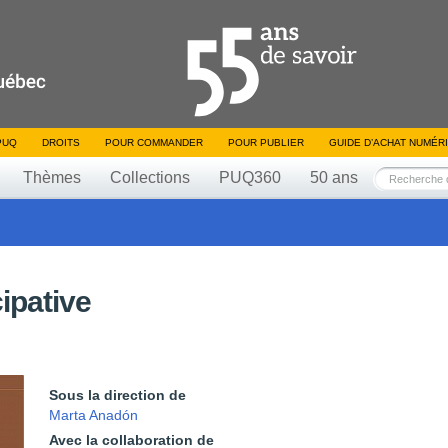
PUQ
DROITS
POUR COMMANDER
POUR PUBLIER
GUIDE D’ACHAT NUMÉR
Thèmes
Collections
PUQ360
50 ans
ipative
Sous la direction de
Marta Anadón
Avec la collaboration de