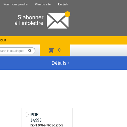
Pour nous joindre
Plan du site
English
IQUE
0
Détails ›