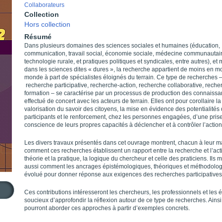
Collaborateurs
Collection
Hors collection
Résumé
Dans plusieurs domaines des sciences sociales et humaines (éducation,
communication, travail social, économie sociale, médecine communautair
technologie rurale, et pratiques politiques et syndicales, entre autres), e
dans les sciences dites « dures », la recherche appartient de moins en m
monde à part de spécialistes éloignés du terrain. Ce type de recherches 
recherche participative, recherche-action, recherche collaborative, reche
formation – se caractérise par un processus de production des connaiss
effectué de concert avec les acteurs de terrain. Elles ont pour corollaire la
valorisation du savoir des citoyens, la mise en évidence des potentialités
participants et le renforcement, chez les personnes engagées, d’une pris
conscience de leurs propres capacités à déclencher et à contrôler l’action
Les divers travaux présentés dans cet ouvrage montrent, chacun à leur m
comment ces recherches établissent un rapport entre la recherche et l’acti
théorie et la pratique, la logique du chercheur et celle des praticiens. Ils 
aussi comment les ancrages épistémologiques, théoriques et méthodolog
évolué pour donner réponse aux exigences des recherches participatives
Ces contributions intéresseront les chercheurs, les professionnels et les 
soucieux d’approfondir la réflexion autour de ce type de recherches. Ainsi,
pourront aborder ces approches à partir d’exemples concrets.