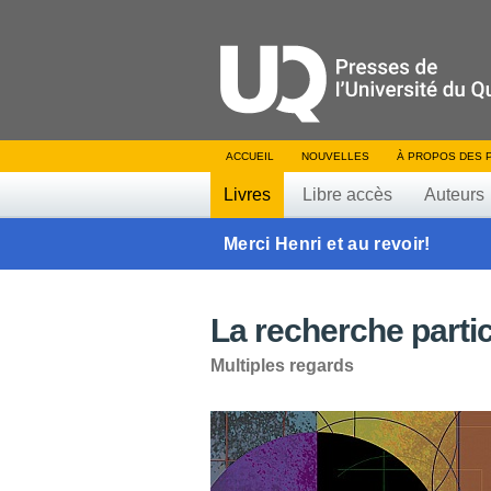
ACCUEIL
NOUVELLES
À PROPOS DES 
Livres
Libre accès
Auteurs
Merci Henri et au revoir!
La recherche partic
Multiples regards