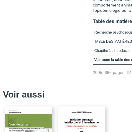
comportement animal,
l’épidémiologie ou la
Table des matièr
Recherche psychosoci
TABLE DES MATIÈRES
Chapitre 1 : Introductio
Chapitre 2 : Les sources
Voir toute la table des
Chapitre 3 : Les protoc
2005, 666 pages, D
Chapitre 4 : Les condit
Chapitre 5 : Les protoc
Voir aussi
Chapitre 6 : Mesurer le
Chapitre 7 : L'utilisati
Chapitre 8 : L'observa
Chapitre 9 : Les analyse