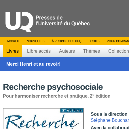
ACCUEIL
NOUVELLES
À PROPOS DES PUQ
DROITS
POUR COMMAN
Livres
Libre accès
Auteurs
Thèmes
Collectio
Merci Henri et au revoir!
Recherche psychosociale
e
Pour harmoniser recherche et pratique. 2
édition
Sous la direction
Stéphane Boucha
Avec la collabora