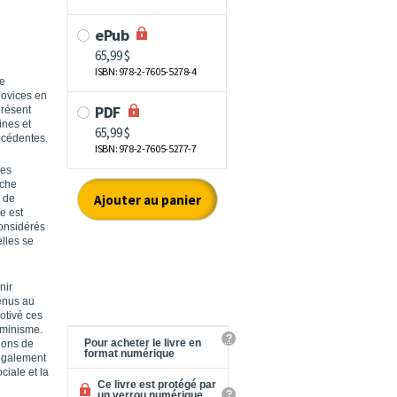
ve
novices en
présent
ines et
récédentes.
ies
rche
e de
e est
considérés
lles se
nir
enus au
otivé ces
éminisme.
?
Pour acheter le livre en
ions de
format numérique
 également
ciale et la
Ce livre est protégé par
?
un verrou numérique