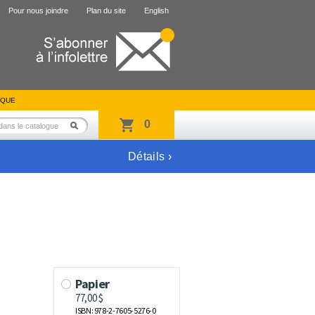
Pour nous joindre
Plan du site
English
IQUE
0
Détails ›