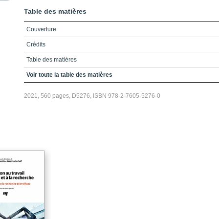
Table des matières
Couverture
Crédits
Table des matières
Liste des figures
Voir toute la table des matières
Liste des tableaux
2021, 560 pages, D5276, ISBN 978-2-7605-5276-0
Avant-propos
Chapitre 1 / Qu’est-ce que la recherche sociale ?
3 / La démarche de recherche sociale selon le modèle hypothético-
déductif
Conclusion
Suggestions de lecture
Chapitre 2 / Les fondements de la connaissance
Conclusion
Suggestions de lecture