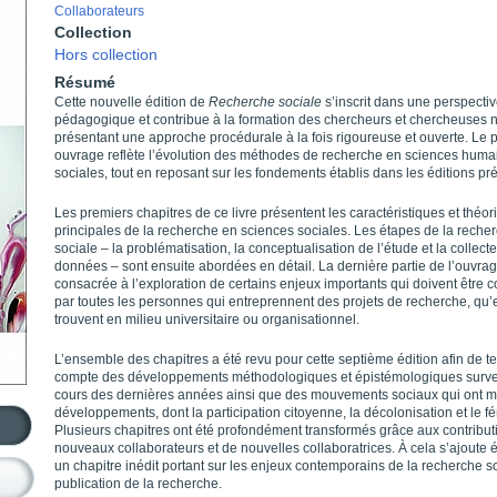
Collaborateurs
Collection
Hors collection
Résumé
Cette nouvelle édition de
Recherche sociale
s’inscrit dans une perspecti
pédagogique et contribue à la formation des chercheurs et chercheuses 
présentant une approche procédurale à la fois rigoureuse et ouverte. Le 
ouvrage reflète l’évolution des méthodes de recherche en sciences huma
sociales, tout en reposant sur les fondements établis dans les éditions p
Les premiers chapitres de ce livre présentent les caractéristiques et théor
principales de la recherche en sciences sociales. Les étapes de la reche
sociale – la problématisation, la conceptualisation de l’étude et la collect
données – sont ensuite abordées en détail. La dernière partie de l’ouvrag
consacrée à l’exploration de certains enjeux importants qui doivent être 
par toutes les personnes qui entreprennent des projets de recherche, qu’e
trouvent en milieu universitaire ou organisationnel.
L’ensemble des chapitres a été revu pour cette septième édition afin de te
compte des développements méthodologiques et épistémologiques surv
cours des dernières années ainsi que des mouvements sociaux qui ont m
développements, dont la participation citoyenne, la décolonisation et le f
Plusieurs chapitres ont été profondément transformés grâce aux contribut
nouveaux collaborateurs et de nouvelles collaboratrices. À cela s’ajoute
un chapitre inédit portant sur les enjeux contemporains de la recherche so
publication de la recherche.