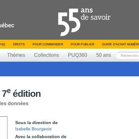
PUQ
DROITS
POUR COMMANDER
POUR PUBLIER
GUIDE D’ACHAT NUMÉR
Thèmes
Collections
PUQ360
50 ans
e
 7
édition
 des données
Sous la direction de
Isabelle Bourgeois
Avec la collaboration de