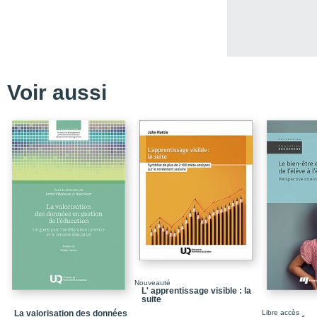
Introduction / La légiti
Chapitre 1 / Des repère
Conclusion
Chapitre 2 / Une perspe
Voir aussi
Conclusion
Chapitre 3 / Une perspe
Conclusion
Chapitre 4 / Une perspe
Conclusion
Chapitre 5 / Une perspe
Conclusion
Chapitre 6 / Un portrai
relation enseignant-élè
Conclusion
Nouveauté
L' apprentissage visible : la
suite
Chapitre 7 / La relatio
distance
La valorisation des données
Libre accès