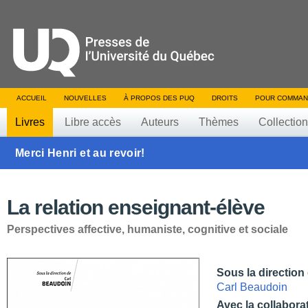
ACCUEIL
NOUVELLES
À PROPOS DES PUQ
DROITS
POUR COMMAN
Livres
Libre accès
Auteurs
Thèmes
Collectio
Merci Henri et au revoir!
La relation enseignant-élève
Perspectives affective, humaniste, cognitive et sociale
Sous la direction
Carl Beaudoin
Avec la collabora