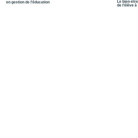
Le bien-être
en gestion de l'éducation
de l’élève à 
Conclusion
Conclusion générale / Le
Conclusion
Bibliographie
Notices biographiques
Quatrième de couvertu