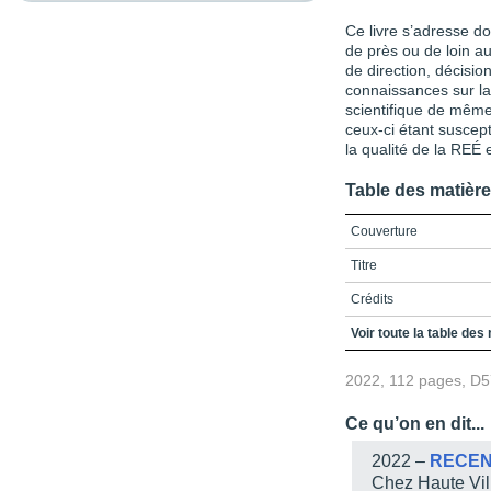
Ce livre s’adresse do
de près ou de loin a
de direction, décisio
connaissances sur la 
scientifique de même
ceux-ci étant suscept
la qualité de la REÉ 
Table des matièr
Couverture
Titre
Crédits
Préface
Voir toute la table des
Remerciements
2022, 112 pages, D
Avant-propos
Ce qu’on en dit...
Table des matières
2022 –
RECEN
Liste des figures et du 
Chez Haute Vil