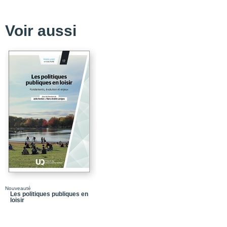
Chapitre 2_Éthique du t
aux États-Unis
Voir aussi
Chapitre 3_Temps socia
culture en France
Chapitre 4_Les transfor
Québec, dans ses rappor
Conclusion de la partie
Partie 2_Problèmes actu
sciences du loisir
Chapitre 5_Limites et po
Chapitre 6_Les obstac
Chapitre 7_La connais
Conclusion de la partie
culturel
Bibliographie thématiq
Nouveauté
Les politiques publiques en
loisir
Index onomastique
Index Thématique