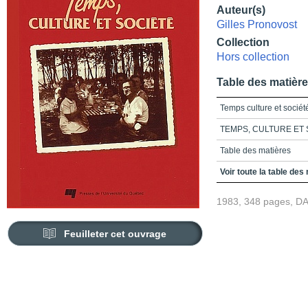
Auteur(s)
Gilles Pronovost
Collection
Hors collection
Table des matièr
Temps culture et sociét
TEMPS, CULTURE ET 
Table des matières
Liste des tableaux
Voir toute la table des
Liste des figures
1983, 348 pages, D
Remerciements
Feuilleter cet ouvrage
Présentation
Partie 1_Transformatio
de formation du loisir 
Chapitre 1_Révolution in
contemporaine