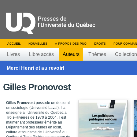
ACCUEIL
NOUVELLES
À PROPOS DES PUQ
DROITS
POUR COMMAN
Livres
Libre accès
Auteurs
Thèmes
Collectio
Merci Henri et au revoir!
Gilles Pronovost
Gilles Pronovost
possède un doctorat
en sociologie (Université Laval). Il a
enseigné à l’Université du Québec à
Trois-Rivières de 1970 à 2004. Il est
maintenant professeur émérite au
Département des études en loisir,
culture et tourisme de l’Université du