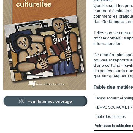
Quelles sont les pri
comment évolue la st
comment les pratique
des 25 dernières an
Telles sont les deux 
dont le contenu s'ap
internationales.
De manière plus spéci
nouveaux rapports a
d'une certaine « civil
Il s'achève sur la qu
que sur quelques asp
Table des matièr
Temps sociaux et pratiq
Feuilleter cet ouvrage
TEMPS SOCIAUX ET 
Table des matières
Liste des figures
Voir toute la table des