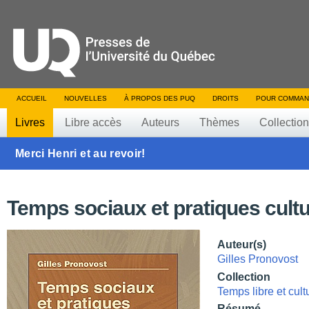
ACCUEIL
NOUVELLES
À PROPOS DES PUQ
DROITS
POUR COMMAN
Livres
Libre accès
Auteurs
Thèmes
Collectio
Merci Henri et au revoir!
Temps sociaux et pratiques cultu
Auteur(s)
Gilles Pronovost
Collection
Temps libre et cult
Résumé