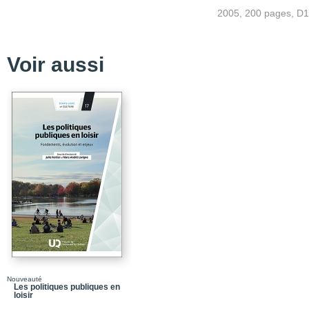
Liste des tableaux
2005, 200 pages, D
Remerciements
Présentation
Voir aussi
Chapitre 1_Les enquêtes
Chapitre 2_Le public 
Chapitre 3_Le déclin de
Chapitre 4_Temps sociau
des frontières
Chapitre 5_Les temps 
Chapitre 6_Les retraités
France-Québec
Chapitre 7_Temps famil
Chapitre 8_Temps libre, l
Chapitre 9_Temps libre, 
adolescents québécois
Nouveauté
Les politiques publiques en
Bibliographie
loisir