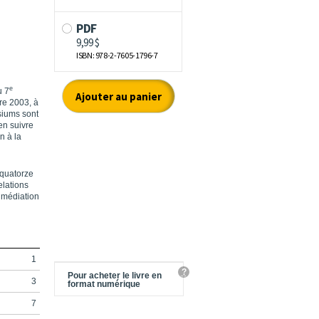
e
u 7
re 2003, à
osiums sont
en suivre
n à la
 quatorze
elations
a médiation
1
?
Pour acheter le livre en
3
format numérique
7