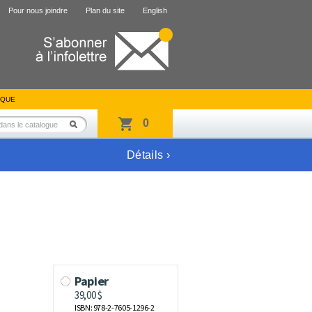
Pour nous joindre
Plan du site
English
IQUE
0
Détails ›