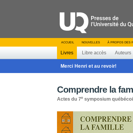
ACCUEIL
NOUVELLES
À PROPOS DES 
Livres
Libre accès
Auteurs
Merci Henri et au revoir!
Comprendre la famil
e
Actes du 7
symposium québécois 