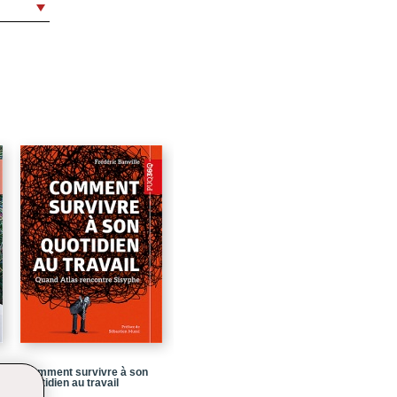
11
13
15
19
21
43
45
s
67
91
105
121
123
Comment survivre à son
quotidien au travail
145