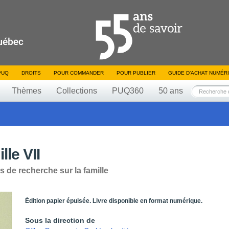
PUQ
DROITS
POUR COMMANDER
POUR PUBLIER
GUIDE D’ACHAT NUMÉR
Thèmes
Collections
PUQ360
50 ans
le VII
de recherche sur la famille
Édition papier épuisée. Livre disponible en format numérique.
Sous la direction de