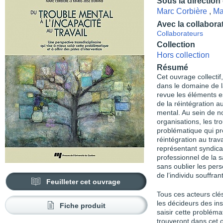
Sous la direction
Marc Corbière
,
Ma
Avec la collabora
Collaborateurs
Collection
Hors collection
Résumé
Cet ouvrage collecti
dans le domaine de l
revue les éléments e
de la réintégration a
mental. Au sein de 
organisations, les t
problématique qui pr
réintégration au trava
représentant syndica
professionnel de la sa
sans oublier les per
de l’individu souffran
Feuilleter cet ouvrage
Tous ces acteurs clés
les décideurs des in
Fiche produit
saisir cette probléma
trouveront dans cet 