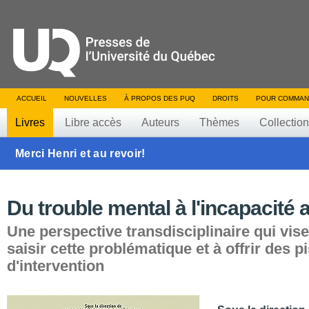
ACCUEIL
NOUVELLES
À PROPOS DES PUQ
DROITS
POUR COMMAN
Livres
Libre accès
Auteurs
Thèmes
Collectio
Merci Henri et au revoir!
Du trouble mental à l'incapacité a
Une perspective transdisciplinaire qui vis
saisir cette problématique et à offrir des p
d'intervention