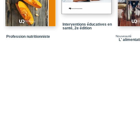
Chapitre 12 - Stigmatisa
milieu de travail
Chapitre 13 - Trajectoir
peronnes avec un troub
Interventions éducatives en
santé, 2e édition
Conclusion
Profession nutritionniste
Nouveauté
L' alimenta
Notices biographiques