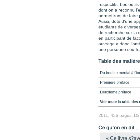
respectifs. Les outil
dont on a reconnu l’e
permettront de faire
Aussi, doté d’une appr
étudiants de diverses
de recherche sur la s
en participant de faç
ouvrage a donc l’ambi
une personne souffra
Table des matièr
Du trouble mental à l'in
Première préface
Deuxième préface
Table des matières
Voir toute la table des
Introduction
2011, 436 pages, D
Chapitre 1 - Aspects é
troubles mentaux
Ce qu’on en dit...
Chapitre 2 - Lois et mes
« Ce livre s?av
emploi des personnes so