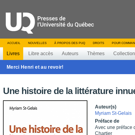
ACCUEIL
NOUVELLES
À PROPOS DES PUQ
DROITS
POUR COMMAN
Livres
Libre accès
Auteurs
Thèmes
Collectio
Merci Henri et au revoir!
Une histoire de la littérature innu
Auteur(s)
Myriam St-Gelais
Préface de
Avec une préface d
Chartier