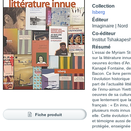
Collection
Isberg
Éditeur
Imaginaire | Nord
Co-éditeur
Institut Tshakapes
Résumé
L’essai de Myriam St
sur la littérature inn
oeuvres écrites d’A
Kanapé Fontaine, de 
Bacon. Ce livre perm
l’évolution historiq
part de l’actualité li
de l’innu-aimun Yvett
oeuvres de sa cultur
que lentement que la 
français : « En innu,
plusieurs mots innus 
Fiche produit
elle. Cette évolution
et témoigne aussi de l
protégée, enseignée e