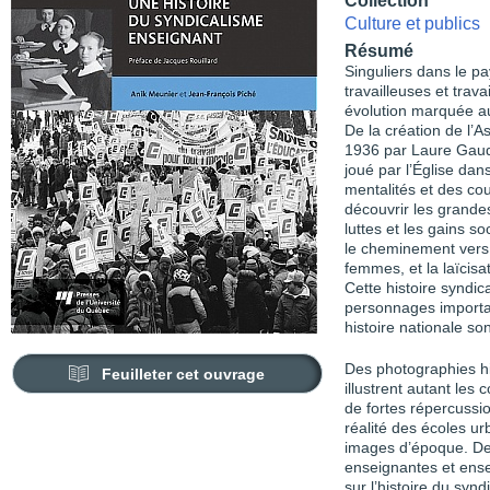
Collection
Culture et publics
Résumé
Singuliers dans le p
travailleuses et trav
évolution marquée aut
De la création de l’As
1936 par Laure Gaudre
joué par l’Église dan
mentalités et des cou
découvrir les grande
luttes et les gains s
le cheminement vers 
femmes, et la laïcis
Cette histoire syndic
personnages importan
histoire nationale so
Des photographies hi
Feuilleter cet ouvrage
illustrent autant les 
de fortes répercussio
réalité des écoles ur
images d’époque. De
enseignantes et ense
sur l’histoire
du synd