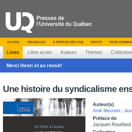
ACCUEIL
NOUVELLES
À PROPOS DES PUQ
DROITS
POUR COMMAN
Livres
Libre accès
Auteurs
Thèmes
Collectio
Merci Henri et au revoir!
Une histoire du syndicalisme en
Auteur(s)
Anik Meunier
,
Jea
Préface de
Jacques Rouillard