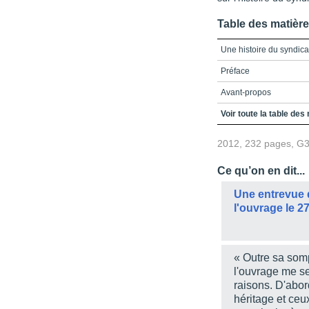
Table des matièr
Une histoire du syndic
Préface
Avant-propos
Table des matières
Voir toute la table des
Liste des sigles
2012, 232 pages, G
Introduction - De l’idée 
Ce qu’on en dit...
Crédits
Une entrevue 
Précisions \nsur les l
l'ouvrage le 2
Bibliographie
« Outre sa som
l'ouvrage me s
raisons. D'abord
héritage et ceux