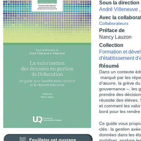
Sous la direction
André Villeneuve
Avec la collabora
Collaborateurs
Préface de
Nancy Lauzon
Collection
Formation et dével
d'établissement d
Résumé
Dans un contexte édu
marqué par les répe
d’œuvre, la grève d
gouvernance –, les ge
prendre des décisions
réussite des élèves.
et comment les valor
bord pour les rendre
Ce guide vous propo
clés : la gestion axée
données dans les éta
Feuilleter cet ouvrage
mobiliser, analyse l