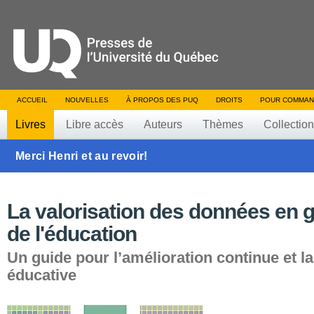
ACCUEIL
NOUVELLES
À PROPOS DES PUQ
DROITS
POUR COMMAN
Livres
Libre accès
Auteurs
Thèmes
Collectio
Merci Henri et au revoir!
La valorisation des données en 
de l'éducation
Un guide pour l’amélioration continue et la
éducative