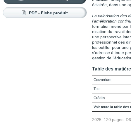
éclairée, dans une op
PDF - Fiche produit
La valorisation des 
l’amélioration contin
formation mené par l
nisation du travail d
une perspective inter
professionnel des di
les outiller pour une
s’adresse à toute pe
gestion de l’éducatio
Table des matièr
Couverture
Titre
Crédits
Préface
Voir toute la table des
Table des matières
2025, 120 pages, D
Liste des encadrés, fig