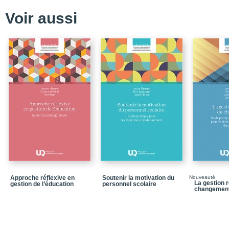
Liste des sigles et acr
Voir aussi
Introduction
Un cadre intégrateur de
Chapitre 1 / L’améliora
Pour aller plus loin
Points saillants
Références
Chapitre 2 / Le projet 
Pour aller plus loin
Points saillants
Références
Approche réflexive en
Soutenir la motivation du
Nouveauté
Chapitre 3 / Suivre les 
La gestion r
gestion de l’éducation
personnel scolaire
changemen
Pour aller plus loin
Points saillants
Références