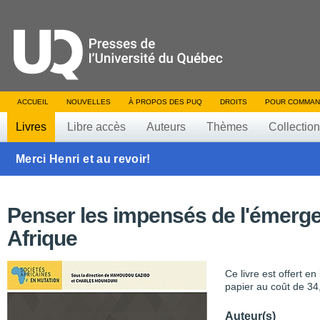
ACCUEIL
NOUVELLES
À PROPOS DES PUQ
DROITS
POUR COMMAN
Livres
Libre accès
Auteurs
Thèmes
Collectio
Merci Henri et au revoir!
Penser les impensés de l'émerg
Afrique
Ce livre est offert e
papier au coût de 34
Auteur(s)