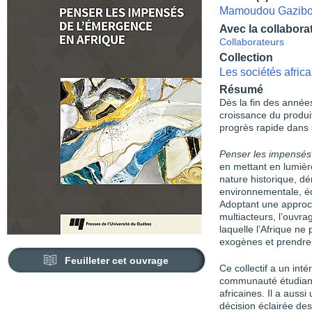
Mamoudou Gazib
Avec la collabora
Collaborateurs
Collection
Les sociétés afric
Résumé
Dès la fin des année
croissance du produit 
progrès rapide dans 
Penser les impensés
en mettant en lumiè
nature historique, d
environnementale, éd
Adoptant une approche
multiacteurs, l’ouvra
laquelle l’Afrique n
exogènes et prendre
Feuilleter cet ouvrage
Ce collectif a un int
communauté étudiant
africaines. Il a aussi 
décision éclairée de