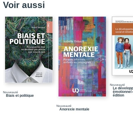
Voir aussi
Fondements théorique
Principales intervention
Environnement de travai
Formation et accréditat
Présentation d’une vign
Conclusion
Références
Chapitre 2 / La psychol
Nature de la pratique
Nouveauté
Le développ
Fondements théorique
émotionnel d
Nouveauté
édition
Biais et politique
Principales intervention
Nouveauté
Environnement de travai
Anorexie mentale
Formation et accréditat
Présentation d’une vign