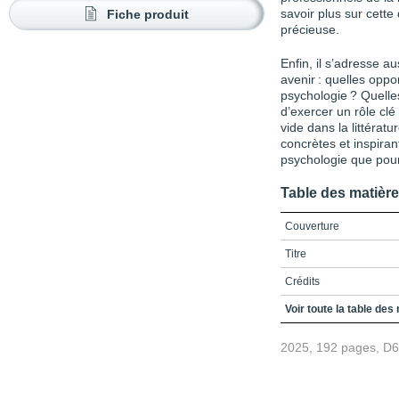
Fiche produit
savoir plus sur cette 
précieuse.
Enfin, il s’adresse au
avenir : quelles oppo
psychologie ? Quell
d’exercer un rôle cl
vide dans la littératu
concrètes et inspirant
psychologie que pour 
Table des matièr
Couverture
Titre
Crédits
Table des matières
Voir toute la table des
Introduction
2025, 192 pages, D
Chapitre 1 / La psychol
Nature de la pratique