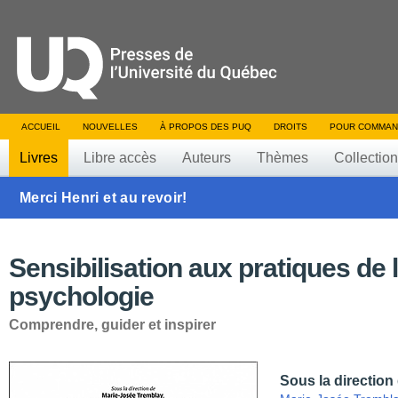
ACCUEIL
NOUVELLES
À PROPOS DES PUQ
DROITS
POUR COMMAN
Livres
Libre accès
Auteurs
Thèmes
Collectio
Merci Henri et au revoir!
Sensibilisation aux pratiques de 
psychologie
Comprendre, guider et inspirer
Sous la direction