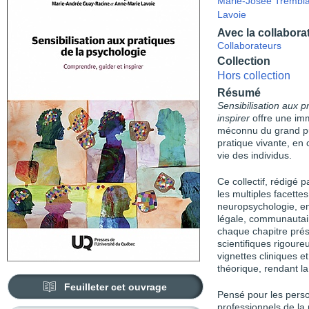
Marie-Josée Trembl
Lavoie
Avec la collabora
Collaborateurs
Collection
Hors collection
Résumé
Sensibilisation aux p
inspirer
offre une im
méconnu du grand pub
pratique vivante, en 
vie des individus.
Ce collectif, rédigé 
les multiples facette
neuro­psychologie, e
légale, communautair
chaque chapitre pré
scientifiques rigoure
vignettes cliniques 
théorique, rendant la
Feuilleter cet ouvrage
Pensé pour les perso
professionnels de la 