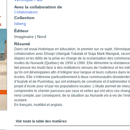
Avec la collaboration de
Collaborateurs
Collection
Isberg
Éditeur
Imaginaire | Nord
Résumé
Dans cet essai historique en éducation, le premier sur ce sujet, Véroniqu
collaboration avec Elisapi Uitangak Tukalak et Siaja Mark Mangiuk, racon
étapes et les défis de la prise en charge de la scolarisation des commun
inuites du Nunavik (Québec) de 1950 à 1990. Elle démontre la résistance
fait preuve les Inuits face à des institutions venues de l’extérieur et les m
qu’ils ont développées afin d’intégrer leur langue et leurs cultures dans l
écoles. Elle s’intéresse particulièrement à deux communautés dissidentes
d’Ivujivik et de Puvirnituq, qui ont entrepris de construire et d’administrer 
projet d’école pour et par les populations locales. L’étude permet de mieu
comprendre le chemin parcouru par ceux et celles qui ont vécu ces chan
rend compte, par conséquent, de la situation au Nunavik vis-à-vis de l’inst
scolaire.
En français, inuktitut et anglais.
Table des matières
Voir toute la table des matières