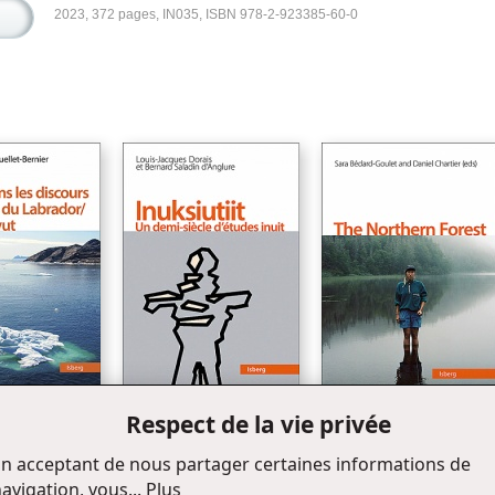
2023, 372 pages, IN035, ISBN 978-2-923385-60-0
Respect de la vie privée
ns les discours
La forêt nordique
Inuksiutiit
du Labrador /
n acceptant de nous partager certaines informations de
t
avigation, vous...
Plus