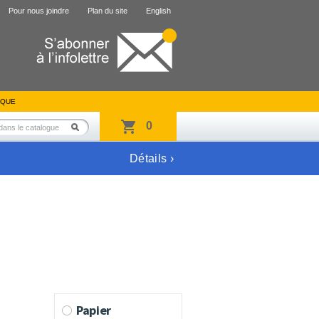
Pour nous joindre
Plan du site
English
IQUE
0
Détails ›