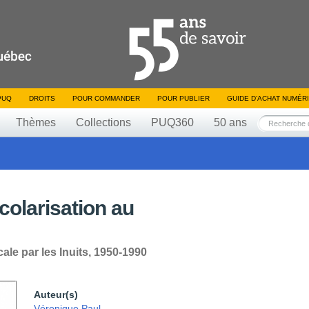
PUQ
DROITS
POUR COMMANDER
POUR PUBLIER
GUIDE D’ACHAT NUMÉR
Thèmes
Collections
PUQ360
50 ans
scolarisation au
le par les Inuits, 1950-1990
Auteur(s)
Véronique Paul