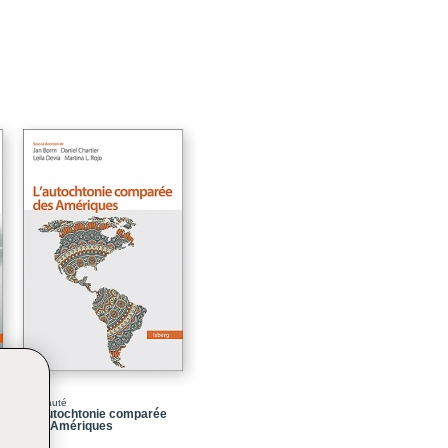
Nouveauté
L' autochtonie comparée
des Amériques