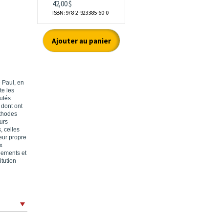
e Paul, en
te les
autés
 dont ont
éthodes
eurs
, celles
leur propre
x
gements et
itution