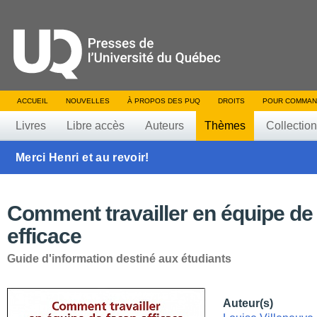
ACCUEIL
NOUVELLES
À PROPOS DES PUQ
DROITS
POUR COMMAN
Livres
Libre accès
Auteurs
Thèmes
Collectio
Merci Henri et au revoir!
Comment travailler en équipe de
efficace
Guide d'information destiné aux étudiants
Auteur(s)