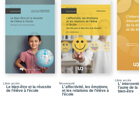
Introduction / De la cla
particuliers
Références
Chapitre 1 / L’équité, la 
Conclusion
Chapitre 2 / Les écoles
inclusive
Conclusion
Références
Libre accès
Libre accès
Nouveauté
L' intervent
Chapitre 3 / Des atout
Le bien-être et la réussite
L’ affectivité, les émotions
l'aune de la
l’enseignement du « sav
de l’élève à l’école
et les relations de l’élève à
bien-être
l’école
Discussion
Conclusion
Références
Chapitre 4 / Une étude 
particuliers