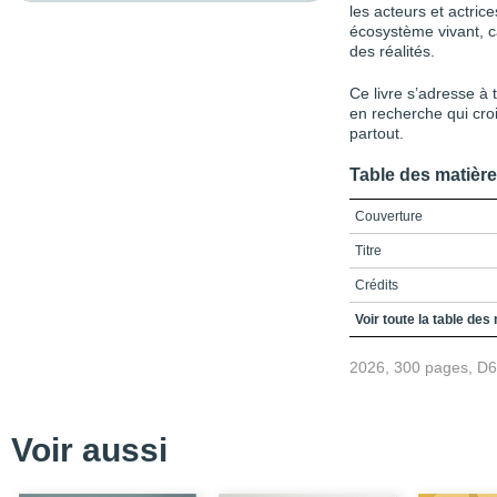
les acteurs et actric
écosystème vivant, ca
des réalités.
Ce livre s’adresse à
en recherche qui cro
partout.
Table des matièr
Couverture
Titre
Crédits
Préface
Voir toute la table des
Références
2026, 300 pages, D
Remerciements
Table des matières
Voir aussi
Liste des figures et tab
Liste des sigles et acr