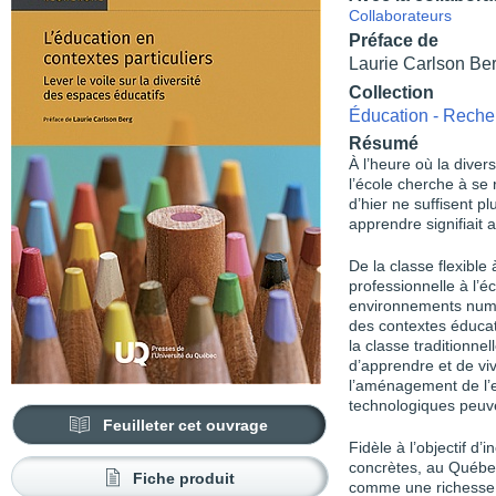
Collaborateurs
Préface de
Laurie Carlson Be
Collection
Éducation - Reche
Résumé
À l’heure où la dive
l’école cherche à se 
d’hier ne suffisent p
apprendre signifiait 
De la classe flexible 
professionnelle à l’é
environnements numér
des contextes éducat
la classe traditionne
d’apprendre et de vi
l’aménagement de l’e
technologiques peuven
Feuilleter cet ouvrage
Fidèle à l’objectif d’
concrètes, au Québec 
Fiche produit
comme une richesse e