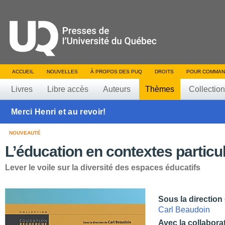
ACCUEIL
NOUVELLES
À PROPOS DES PUQ
DROITS
POUR COMMAN
Livres
Libre accès
Auteurs
Thèmes
Collectio
Merci Henri et au revoir!
NOUVEAUTÉ
L’éducation en contextes particul
Lever le voile sur la diversité des espaces éducatifs
Sous la direction
Carl Beaudoin
Avec la collabora