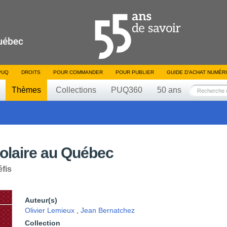
PUQ
DROITS
POUR COMMANDER
POUR PUBLIER
GUIDE D’ACHAT NUMÉR
Thèmes
Collections
PUQ360
50 ans
olaire au Québec
éfis
Auteur(s)
Olivier Lemieux
,
Jean Bernatchez
Collection