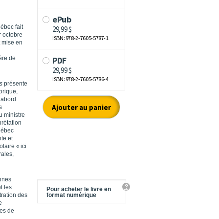
ébec fait
r octobre
t mise en
ère de
s
présente
orique,
d’abord
s
 ministre
ré­tation
uébec
te et
laire « ici
rales,
onnes
?
t les
Pour acheter le livre en
tration des
format numérique
e
ces de