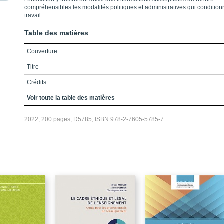
compréhensibles les modalités politiques et administratives qui condition
travail.
Table des matières
Couverture
Titre
Crédits
Table des matières
Voir toute la table des matières
Liste des encadrés
2022, 200 pages, D5785, ISBN 978-2-7605-5785-7
Liste des figures
Liste des tableaux
Liste des sigles et acronymes
Introduction
Chapitre 1 / Une brève histoire de la gouvernance scolaire au Québec
Chapitre 2 / Le Projet de loi n° 40, un nouvel épisode de l’histoire de la
gouvernance scolaire au Québec ?