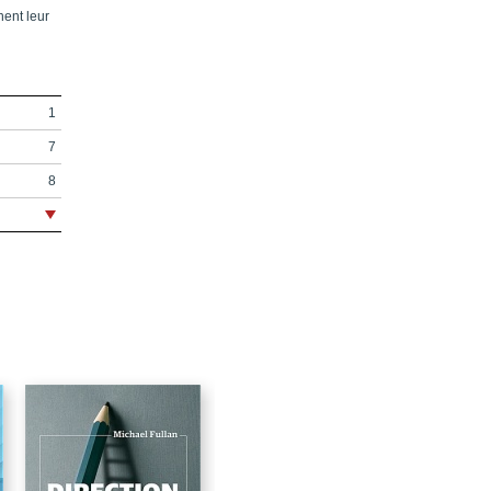
nent leur
1
7
8
11
13
15
17
19
21
27
79