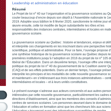
Leadership et administration en éducation
Résumé
o
Le Projet de loi n
40 sur l’organisation et la gouvernance scolaires au Qu
couler beaucoup d’encre depuis son dépôt à l’Assemblée nationale le 1e
2019. Adoptée sous bâillon le 8 février 2020, sanctionnée le même jour e
œuvre ensuite, cette loi modifie de façon substantielle les rôles et les
responsabilités des instances centrales, intermédiaires et locales en mati
gouvernance scolaire.
La gouvernance scolaire au Québec : histoire et ten­dances, enjeux et défi
et interprète ces changements en les inscrivant dans une perspective hist
scientifique, politique et administrative. Pour ce faire, l’ouvrage propose 
une synthèse historique de la gouvernance scolaire au Québec depuis le
o
premières institutions jusqu’à l’adoption en 2016 du projet de loi n
105 du
libéral de l’Éducation. Dans un deuxième temps, l’ouvrage offre une interp
o
politique du projet de loi n
40 du gouvernement de la Coalition avenir Q
(CAQ) et de ses effets potentiels. Dans un dernier temps, l’ouvrage présen
interprète les principes et les modalités de cette nouvelle gouvernance sco
et maintenant » en s’intéressant aux trois instances administratives – cent
intermédiaires et locales – et à leurs unités constitutives.
Le présent ouvrage s’adresse aux acteurs concernés et aux autres pers
intéressées par cette nouvelle gouvernance, particulièrement les cadres e
directions d’établissement, ainsi que les membres des conseils d’adminis
centres de services scolaires. Les personnes œuvrant dans le domaine d
l’éducation et celles en formation ainsi que les chercheurs liés aux scien
l’éducation y trouveront aussi des informations susceptibles de rendre