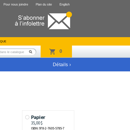
Pour nous joindre
Plan du site
English
IQUE
0
Détails ›