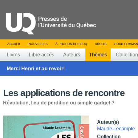
ACCUEIL
NOUVELLES
À PROPOS DES PUQ
DROITS
POUR COMMAN
Livres
Libre accès
Auteurs
Thèmes
Collectio
Merci Henri et au revoir!
Les applications de rencontre
Révolution, lieu de perdition ou simple gadget ?
Auteur(s)
Maude Lecompte
Collection