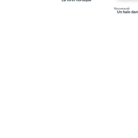
La forêt nordique
Collection Sexualités e
Nouveauté
Quatrième de couvertu
Un halo dans