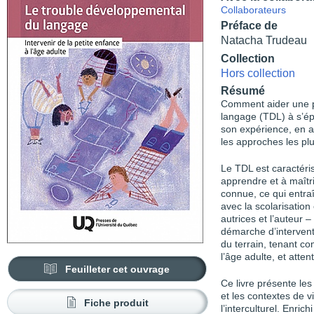
Collaborateurs
Préface de
Natacha Trudeau
Collection
Hors collection
Résumé
Comment aider une p
langage (TDL) à s’ép
son expérience, en ad
les approches les plu
Le TDL est caractéris
apprendre et à maîtr
connue, ce qui entra
avec la scolarisation 
autrices et l’auteur
démarche d’intervent
du terrain, tenant co
l’âge adulte, et atten
Feuilleter cet ouvrage
Ce livre présente les
et les contextes de vi
Fiche produit
l’interculturel. Enri