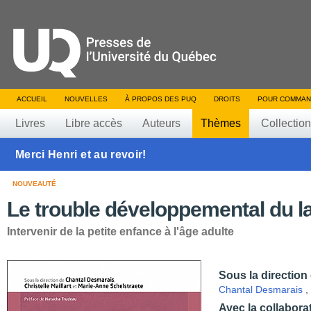
ACCUEIL
NOUVELLES
À PROPOS DES PUQ
DROITS
POUR COMMAN
Livres
Libre accès
Auteurs
Thèmes
Collectio
Merci Henri et au revoir!
NOUVEAUTÉ
Le trouble développemental du 
Intervenir de la petite enfance à l'âge adulte
Sous la direction
Chantal Desmarais
,
Avec la collabora