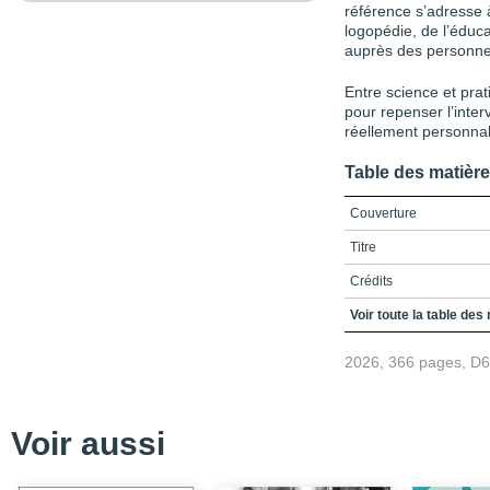
référence s’adresse 
logopédie, de l’éduca
auprès des personne
Entre science et prat
pour repenser l’inte
réellement personnal
Table des matièr
Couverture
Titre
Crédits
Préface
Voir toute la table des
TABLE DES MATIÈRES
2026, 366 pages, D
Liste des encadrés
Liste des fiches
Voir aussi
Liste des figures et des
Liste des sigles et des