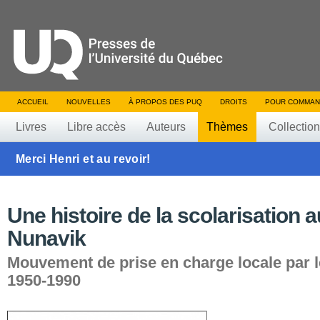
ACCUEIL
NOUVELLES
À PROPOS DES PUQ
DROITS
POUR COMMAN
Livres
Libre accès
Auteurs
Thèmes
Collectio
Merci Henri et au revoir!
Une histoire de la scolarisation a
Nunavik
Mouvement de prise en charge locale par le
1950-1990